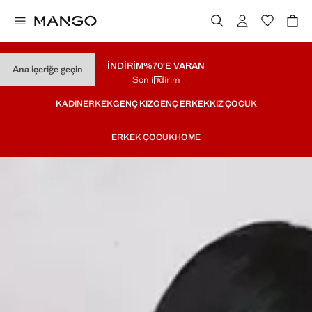
İNDİRİM
%70'E VARAN
Ana içeriğe geçin
Son indirim
KADIN
ERKEK
GENÇ KIZ
GENÇ ERKEK
KIZ ÇOCUK
ERKEK ÇOCUK
HOME