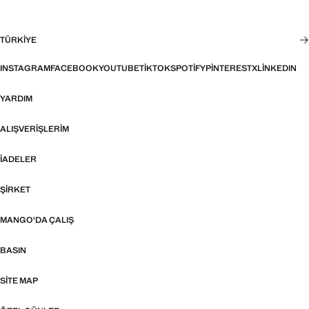
TÜRKIYE
INSTAGRAM
FACEBOOK
YOUTUBE
TIKTOK
SPOTIFY
PINTEREST
X
LINKEDIN
YARDIM
ALIŞVERIŞLERIM
İADELER
ŞIRKET
MANGO'DA ÇALIŞ
BASIN
SITE MAP