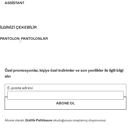
ASSISTANT
İLGINIZI ÇEKEBILIR
PANTOLON
PANTOLONLAR
Özel promosyonlar, kişiye özel indirimler ve son yenilikler ile ilgili bilgi
alın
E-posta adresi
ABONE OL
Abone olarak,
Gizlilik Politikasını
okuduğunuzu onaylamış oluyorsunuz.