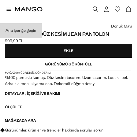
Bir renk seçin
Donuk Mavi
Ana içeriğe geçin
BELI LASTIKLI DÜZ KESIM JEAN PANTOLON
999,99 TL
Güncel fiyat [999,99 TL ]
EKLE
GÖRÜNÜMÜ GÖRÜNTÜLE
MAĞAZAYA ÜCRETSIZ GÖNDERIM
%100 pamuklu kumaş. Düz kesim tasarım. Uzun tasarım. Lastikli bel.
Arka kısımda iki yama cep. Dekoratif düğme detaylı
DETAYLARI, IÇERIĞI VE BAKIMI
ÖLÇÜLER
MAĞAZADA ARA
Görünümler, ürünler ve trendler hakkında sorular sorun