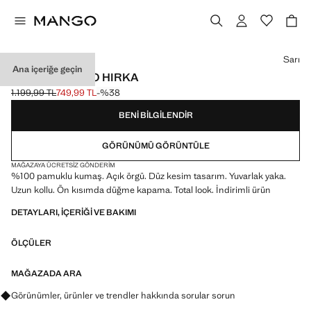
Bir renk seçin
Sarı
Ana içeriğe geçin
İŞLEMELI TRIKO HIRKA
1.199,99 TL
749,99 TL
-%38
Üstü çizili ilk fiyat [1.199,99 TL ]
Güncel fiyat [749,99 TL ]
BENI BILGILENDIR
GÖRÜNÜMÜ GÖRÜNTÜLE
MAĞAZAYA ÜCRETSIZ GÖNDERIM
%100 pamuklu kumaş. Açık örgü. Düz kesim tasarım. Yuvarlak yaka.
Uzun kollu. Ön kısımda düğme kapama. Total look. İndirimli ürün
DETAYLARI, IÇERIĞI VE BAKIMI
ÖLÇÜLER
MAĞAZADA ARA
Görünümler, ürünler ve trendler hakkında sorular sorun