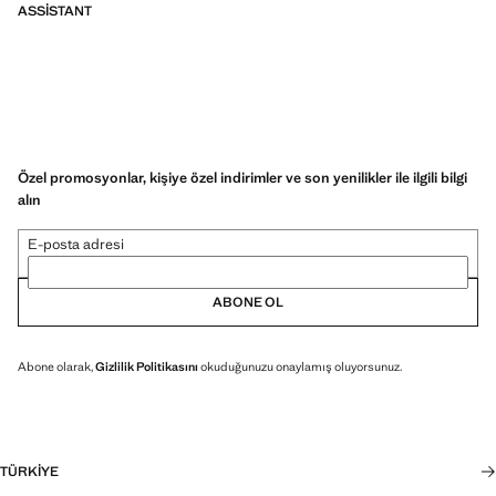
ASSISTANT
Özel promosyonlar, kişiye özel indirimler ve son yenilikler ile ilgili bilgi
alın
E-posta adresi
ABONE OL
Abone olarak,
Gizlilik Politikasını
okuduğunuzu onaylamış oluyorsunuz.
TÜRKIYE