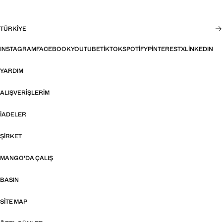
TÜRKIYE
INSTAGRAM
FACEBOOK
YOUTUBE
TIKTOK
SPOTIFY
PINTEREST
X
LINKEDIN
YARDIM
ALIŞVERIŞLERIM
İADELER
ŞIRKET
MANGO'DA ÇALIŞ
BASIN
SITE MAP