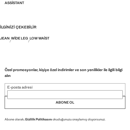
ASSISTANT
İLGINIZI ÇEKEBILIR
JEAN
WIDE LEG
LOW WAIST
Özel promosyonlar, kişiye özel indirimler ve son yenilikler ile ilgili bilgi
alın
E-posta adresi
ABONE OL
Abone olarak,
Gizlilik Politikasını
okuduğunuzu onaylamış oluyorsunuz.