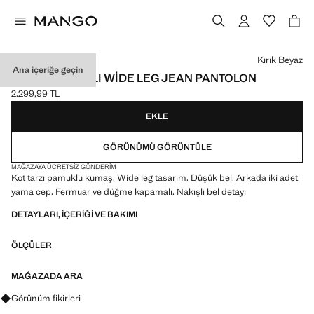
Bir renk seçin
Kırık Beyaz
Ana içeriğe geçin
İŞLEME DETAYLI WIDE LEG JEAN PANTOLON
2.299,99 TL
Güncel fiyat [2.299,99 TL ]
EKLE
GÖRÜNÜMÜ GÖRÜNTÜLE
MAĞAZAYA ÜCRETSIZ GÖNDERIM
Kot tarzı pamuklu kumaş. Wide leg tasarım. Düşük bel. Arkada iki adet
yama cep. Fermuar ve düğme kapamalı. Nakışlı bel detayı
DETAYLARI, IÇERIĞI VE BAKIMI
ÖLÇÜLER
MAĞAZADA ARA
Görünümler, ürünler ve trendler hakkında sorular sorun
Görünüm fikirleri