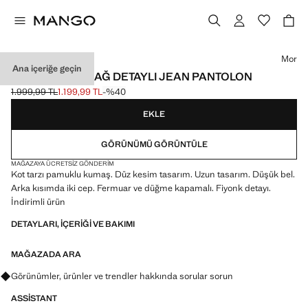
Bir renk seçin
Mor
Ana içeriğe geçin
DÜŞÜK BELLI BAĞ DETAYLI JEAN PANTOLON
1.999,99 TL
1.199,99 TL
-%40
Üstü çizili ilk fiyat [1.999,99 TL ]
Güncel fiyat [1.199,99 TL ]
EKLE
GÖRÜNÜMÜ GÖRÜNTÜLE
MAĞAZAYA ÜCRETSIZ GÖNDERIM
Kot tarzı pamuklu kumaş. Düz kesim tasarım. Uzun tasarım. Düşük bel.
Arka kısımda iki cep. Fermuar ve düğme kapamalı. Fiyonk detayı.
İndirimli ürün
DETAYLARI, IÇERIĞI VE BAKIMI
MAĞAZADA ARA
Görünümler, ürünler ve trendler hakkında sorular sorun
ASSISTANT