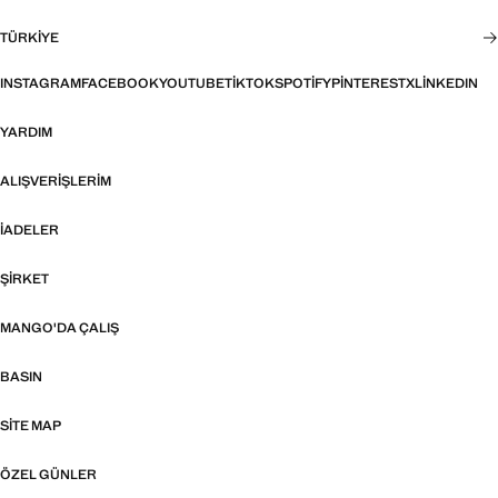
TÜRKIYE
INSTAGRAM
FACEBOOK
YOUTUBE
TIKTOK
SPOTIFY
PINTEREST
X
LINKEDIN
YARDIM
ALIŞVERIŞLERIM
İADELER
ŞIRKET
MANGO'DA ÇALIŞ
BASIN
SITE MAP
ÖZEL GÜNLER