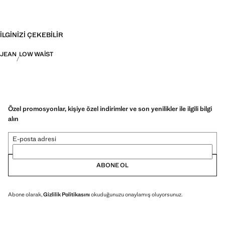
İLGINIZI ÇEKEBILIR
JEAN
LOW WAIST
Özel promosyonlar, kişiye özel indirimler ve son yenilikler ile ilgili bilgi
alın
E-posta adresi
ABONE OL
Abone olarak,
Gizlilik Politikasını
okuduğunuzu onaylamış oluyorsunuz.