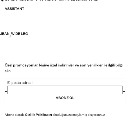
ASSISTANT
JEAN
WIDE LEG
Özel promosyonlar, kişiye özel indirimler ve son yenilikler ile ilgili bilgi
alın
E-posta adresi
ABONE OL
Abone olarak,
Gizlilik Politikasını
okuduğunuzu onaylamış oluyorsunuz.