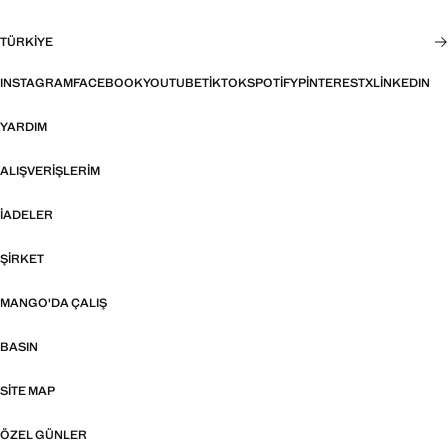
TÜRKIYE
INSTAGRAM
FACEBOOK
YOUTUBE
TIKTOK
SPOTIFY
PINTEREST
X
LINKEDIN
YARDIM
ALIŞVERIŞLERIM
İADELER
ŞIRKET
MANGO'DA ÇALIŞ
BASIN
SITE MAP
ÖZEL GÜNLER