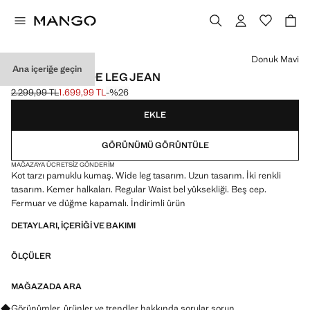
Bir renk seçin
Donuk Mavi
Ana içeriğe geçin
İKI RENKLI WIDE LEG JEAN
2.299,99 TL
1.699,99 TL
-%26
Üstü çizili ilk fiyat [2.299,99 TL ]
Güncel fiyat [1.699,99 TL ]
EKLE
GÖRÜNÜMÜ GÖRÜNTÜLE
MAĞAZAYA ÜCRETSIZ GÖNDERIM
Kot tarzı pamuklu kumaş. Wide leg tasarım. Uzun tasarım. İki renkli
tasarım. Kemer halkaları. Regular Waist bel yüksekliği. Beş cep.
Fermuar ve düğme kapamalı. İndirimli ürün
DETAYLARI, IÇERIĞI VE BAKIMI
ÖLÇÜLER
MAĞAZADA ARA
Görünümler, ürünler ve trendler hakkında sorular sorun