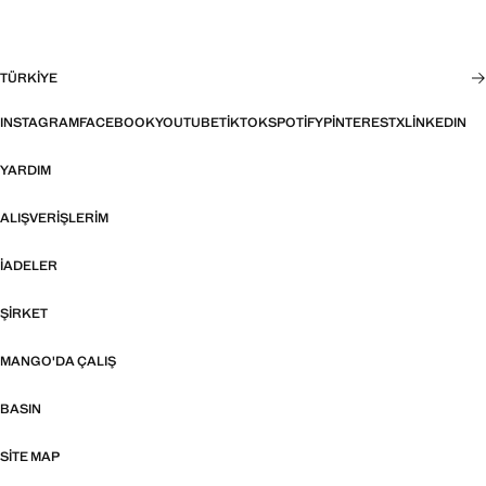
TÜRKIYE
INSTAGRAM
FACEBOOK
YOUTUBE
TIKTOK
SPOTIFY
PINTEREST
X
LINKEDIN
YARDIM
ALIŞVERIŞLERIM
İADELER
ŞIRKET
MANGO'DA ÇALIŞ
BASIN
SITE MAP