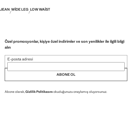
JEAN
WIDE LEG
LOW WAIST
Özel promosyonlar, kişiye özel indirimler ve son yenilikler ile ilgili bilgi
alın
E-posta adresi
ABONE OL
Abone olarak,
Gizlilik Politikasını
okuduğunuzu onaylamış oluyorsunuz.