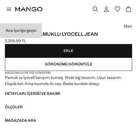
Bir renk seçin
Mavi
Ana içeriğe geçin
BEL DETAYLI PAMUKLU LYOCELL JEAN
2.299,99 TL
Güncel fiyat [2.299,99 TL ]
EKLE
GÖRÜNÜMÜ GÖRÜNTÜLE
MAĞAZAYA ÜCRETSIZ GÖNDERIM
Pamuk ve lyocell karışımı kumaş. Wide leg tasarım. Uzun tasarım.
Düşük bel. Arka kısımda iki cep. Belde kurdele detayı
DETAYLARI, IÇERIĞI VE BAKIMI
ÖLÇÜLER
MAĞAZADA ARA