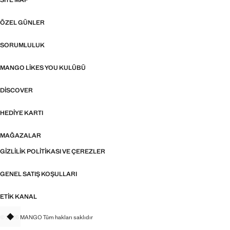
SITE MAP
ÖZEL GÜNLER
SORUMLULUK
MANGO LIKES YOU KULÜBÜ
DISCOVER
HEDIYE KARTI
MAĞAZALAR
GIZLILIK POLITIKASI VE ÇEREZLER
GENEL SATIŞ KOŞULLARI
ETIK KANAL
© 2026 MANGO Tüm hakları saklıdır