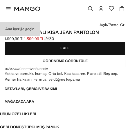
Bir renk seçin
Açık/Pastel Gri
Ana içeriğe geçin
İSPANYOL PAÇALI KISA JEAN PANTOLON
1.999,99 TL
1.399,99 TL
-%30
Üstü çizili ilk fiyat [1.999,99 TL ]
Güncel fiyat [1.399,99 TL ]
EKLE
GÖRÜNÜMÜ GÖRÜNTÜLE
MAĞAZAYA ÜCRETSIZ GÖNDERIM
Kot tarzı pamuklu kumaş. Orta bel. Kısa tasarım. Flare stil. Beş cep.
Kemer halkaları. Fermuar ve düğme kapama
DETAYLARI, IÇERIĞI VE BAKIMI
MAĞAZADA ARA
ÜRÜN ÖZELLIKLERI
GERI DÖNÜŞTÜRÜLMÜŞ PAMUK