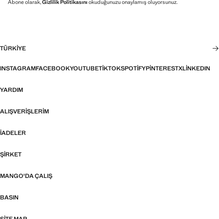
Abone olarak,
Gizlilik Politikasını
okuduğunuzu onaylamış oluyorsunuz.
TÜRKIYE
INSTAGRAM
FACEBOOK
YOUTUBE
TIKTOK
SPOTIFY
PINTEREST
X
LINKEDIN
YARDIM
ALIŞVERIŞLERIM
İADELER
ŞIRKET
MANGO'DA ÇALIŞ
BASIN