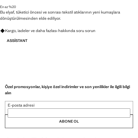
En az %20
Bu elyaf, tüketici öncesi ve sonrası tekstil atıklarının yeni kumaşlara
dönüştürülmesinden elde ediliyor.
Kargo, iadeler ve daha fazlası hakkında soru sorun
ASSISTANT
Özel promosyonlar, kişiye özel indirimler ve son yenilikler ile ilgili bilgi
alın
E-posta adresi
ABONE OL