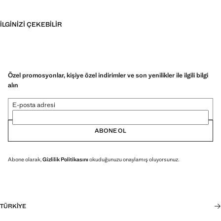
İLGINIZI ÇEKEBILIR
Özel promosyonlar, kişiye özel indirimler ve son yenilikler ile ilgili bilgi
alın
E-posta adresi
ABONE OL
Abone olarak,
Gizlilik Politikasını
okuduğunuzu onaylamış oluyorsunuz.
TÜRKIYE