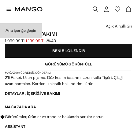
Bir renk seçin
Açık Kırçıllı Gri
Ana içeriğe geçin
UZUN PIJAMA TAKIMI
1.999,99 TL
1.199,99 TL
-%40
Üstü çizili ilk fiyat [1.999,99 TL ]
Güncel fiyat [1.199,99 TL ]
BENI BILGILENDIR
GÖRÜNÜMÜ GÖRÜNTÜLE
MAĞAZAYA ÜCRETSIZ GÖNDERIM
2'li Paket. Uzun pijama. Düz kesim tasarım. Uzun kollu Tişört. Çizgili
uzun pantolon. Kordonlu elastik bel. İndirimli ürün
DETAYLARI, IÇERIĞI VE BAKIMI
MAĞAZADA ARA
Görünümler, ürünler ve trendler hakkında sorular sorun
ASSISTANT