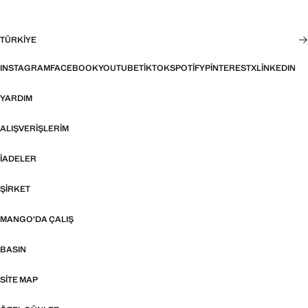
TÜRKIYE
INSTAGRAM
FACEBOOK
YOUTUBE
TIKTOK
SPOTIFY
PINTEREST
X
LINKEDIN
YARDIM
ALIŞVERIŞLERIM
İADELER
ŞIRKET
MANGO'DA ÇALIŞ
BASIN
SITE MAP