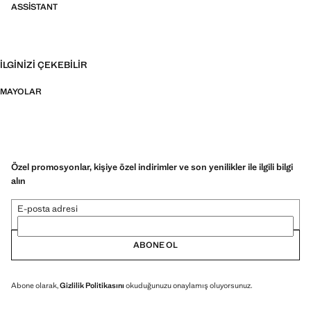
ASSISTANT
İLGINIZI ÇEKEBILIR
MAYOLAR
Özel promosyonlar, kişiye özel indirimler ve son yenilikler ile ilgili bilgi
alın
E-posta adresi
ABONE OL
Abone olarak,
Gizlilik Politikasını
okuduğunuzu onaylamış oluyorsunuz.