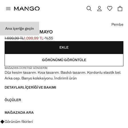
Bir renk seçin
Pembe
Ana içeriğe geçin
DESENLI ŞORT MAYO
1.699,99 TL
1.099,99 TL
-%35
Üstü çizili ilk fiyat [1.699,99 TL ]
Güncel fiyat [1.099,99 TL ]
EKLE
GÖRÜNÜMÜ GÖRÜNTÜLE
MAĞAZAYA ÜCRETSIZ GÖNDERIM
Düz kesim tasarım. Kısa tasarım. Baskılı tasarım. Kordonlu elastik bel.
Arka cep. Banyo koleksiyonu. İndirimli ürün
DETAYLARI, IÇERIĞI VE BAKIMI
ÖLÇÜLER
MAĞAZADA ARA
Görünümler, ürünler ve trendler hakkında sorular sorun
Görünüm fikirleri