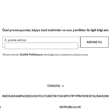
Özel promosyonlar, kişiye özel indirimler ve son yenilikler ile ilgili bilgi alın
E-posta adresi
ABONE OL
Abone olarak,
Gizlilik Politikasını
okuduğunuzu onaylamış oluyorsunuz.
TÜRKIYE
INSTAGRAM
FACEBOOK
YOUTUBE
TIKTOK
SPOTIFY
PINTEREST
X
LINKEDIN
Ş
SORUMLULUK