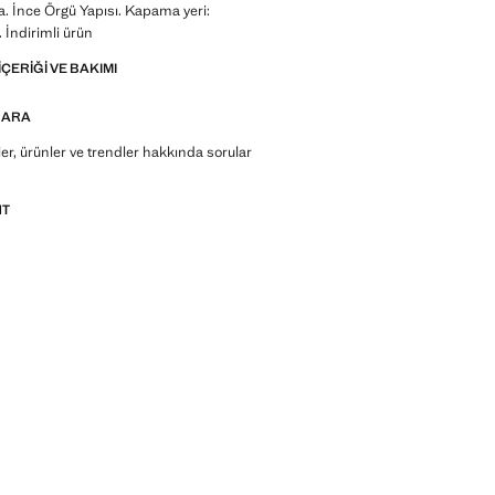
a. İnce Örgü Yapısı. Kapama yeri:
İndirimli ürün
IÇERIĞI VE BAKIMI
 ARA
r, ürünler ve trendler hakkında sorular
NT