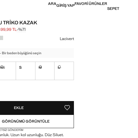
ARA
FAVORI ÜRÜNLER
GIRIŞ YAP
SEPET
 TRIKO KAZAK
499,99 TL
-%71
k fiyat [1.699,99 TL ]
[499,99 TL ]
in
Lacivert
 - Bir beden büyüğünü seçin
XS
S
M
L
Mevcut değil. İstiyorum!
Mevcut değil. İstiyorum!
Mevcut değil. İstiyorum!
ğil. İstiyorum!
!
L. İSTIYORUM!
EKLE
FAVORI OLARAK KAYDET
GÖRÜNÜMÜ GÖRÜNTÜLE
ETSIZ GÖNDERIM
nluk. Uzun kol uzunluğu. Düz Siluet.