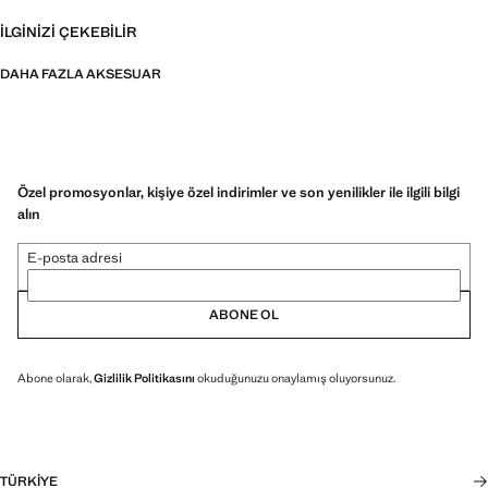
İLGINIZI ÇEKEBILIR
DAHA FAZLA AKSESUAR
Özel promosyonlar, kişiye özel indirimler ve son yenilikler ile ilgili bilgi
alın
E-posta adresi
ABONE OL
Abone olarak,
Gizlilik Politikasını
okuduğunuzu onaylamış oluyorsunuz.
TÜRKIYE