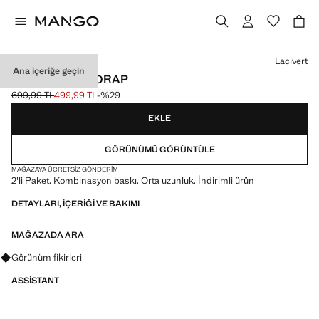
Bir renk seçin
Lacivert
Ana içeriğe geçin
2'LI DESENLI ÇORAP
699,99 TL
499,99 TL
-%29
Üstü çizili ilk fiyat [699,99 TL ]
Güncel fiyat [499,99 TL ]
EKLE
GÖRÜNÜMÜ GÖRÜNTÜLE
MAĞAZAYA ÜCRETSIZ GÖNDERIM
2'li Paket. Kombinasyon baskı. Orta uzunluk. İndirimli ürün
DETAYLARI, IÇERIĞI VE BAKIMI
MAĞAZADA ARA
Görünümler, ürünler ve trendler hakkında sorular sorun
Görünüm fikirleri
ASSISTANT