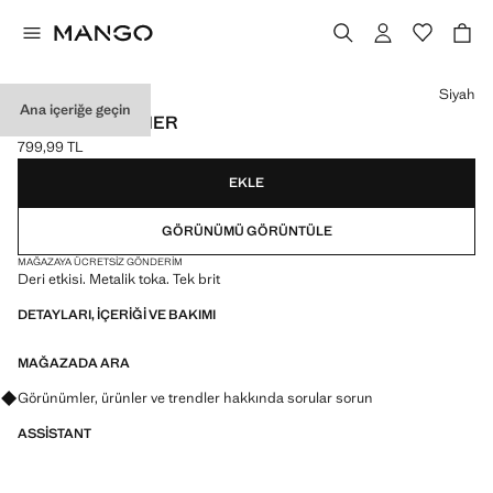
Bir renk seçin
Siyah
Ana içeriğe geçin
SUNI DERI KEMER
799,99 TL
Güncel fiyat [799,99 TL ]
EKLE
GÖRÜNÜMÜ GÖRÜNTÜLE
MAĞAZAYA ÜCRETSIZ GÖNDERIM
Deri etkisi. Metalik toka. Tek brit
DETAYLARI, IÇERIĞI VE BAKIMI
MAĞAZADA ARA
Görünümler, ürünler ve trendler hakkında sorular sorun
ASSISTANT