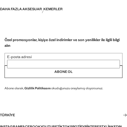
DAHA FAZLA AKSESUAR
KEMERLER
Özel promosyonlar, kişiye özel indirimler ve son yenilikler ile ilgili bilgi
alın
E-posta adresi
ABONE OL
Abone olarak,
Gizlilik Politikasını
okuduğunuzu onaylamış oluyorsunuz.
TÜRKIYE
INSTAGRAM
FACEBOOK
YOUTUBE
TIKTOK
SPOTIFY
PINTEREST
X
LINKEDIN