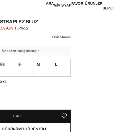
ARA
FAVORI ÜRÜNLER
GIRIŞ YAP
SEPET
 STRAPLEZ BLUZ
1.099,99 TL
-%52
k fiyat [2.299,99 TL ]
[1.099,99 TL ]
in
Gök Mavisi
- Bir beden küçüğünü seçin
XS
S
M
L
ğil. İstiyorum!
Mevcut değil. İstiyorum!
Mevcut değil. İstiyorum!
XXL
!
L. İSTIYORUM!
EKLE
FAVORI OLARAK KAYDET
GÖRÜNÜMÜ GÖRÜNTÜLE