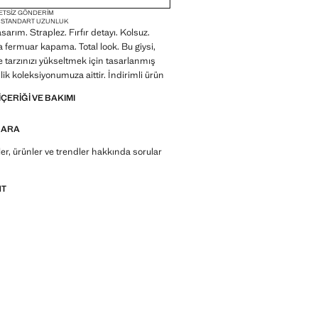
ETSIZ GÖNDERIM
M
STANDART UZUNLUK
arım. Straplez. Fırfır detayı. Kolsuz.
 fermuar kapama. Total look. Bu giysi,
e tarzınızı yükseltmek için tasarlanmış
nlik koleksiyonumuza aittir. İndirimli ürün
IÇERIĞI VE BAKIMI
 ARA
r, ürünler ve trendler hakkında sorular
NT