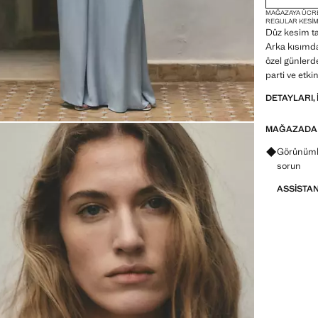
MAĞAZAYA ÜCR
REGULAR KESI
Düz kesim tas
Arka kısımda
özel günlerd
parti ve etki
DETAYLARI, 
MAĞAZADA
Görünümle
sorun
ASSISTA