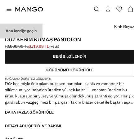
Bir renk seçin
Kırık Beyaz
Ana içeriğe geçin
CAPSULE
DÜZ KESIM KUMAŞ PANTOLON
10.000,00 TL
6.719,99 TL
-%33
Üstü çizili ilk fiyat [10.000,00 TL ]
Güncel fiyat [6.719,99 TL ]
BENI BILGILENDIR
GÖRÜNÜMÜ GÖRÜNTÜLE
MAĞAZAYA ÜCRETSIZ GÖNDERIM
Düz kesimiyle öne çıkan bu takım pantolon, klasik ve zamansız bir
silüet sunuyor. İtalya'da üretilen yüksek kaliteli kumaştan üretilen bu
ürün, kusursuz bir yüzey ve yumuşak bir dokunuş garanti ediyor. Her şık
gardırobun vazgeçilmez bir parçası. Takım blazer ceket ile baştan aşağı
bir görünüm yaratın. İtalyan kumaş. Takım tarzı. Düz kesim tasarım.
DAHA FAZLA GÖRÜNTÜLE
Uzun tasarım. Orta bel. Arka kısımda iki cep. Düğme, kanca ve gizli
fermuarlı ön kapama. İç astar. Parti, tören ve ayin koleksiyonu. Total
DETAYLARI, IÇERIĞI VE BAKIMI
look. CAPSULE koleksiyonundaki ürünler, gönderim tarihinden itibaren
14 gün içinde değiştirilebilir veya iade edilebilir.. Bu giysi, herhangi bir