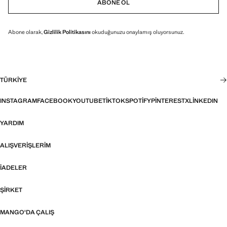
ABONE OL
Abone olarak,
Gizlilik Politikasını
okuduğunuzu onaylamış oluyorsunuz.
TÜRKIYE
INSTAGRAM
FACEBOOK
YOUTUBE
TIKTOK
SPOTIFY
PINTEREST
X
LINKEDIN
YARDIM
ALIŞVERIŞLERIM
İADELER
ŞIRKET
MANGO'DA ÇALIŞ