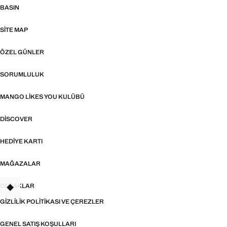
BASIN
SITE MAP
ÖZEL GÜNLER
SORUMLULUK
MANGO LIKES YOU KULÜBÜ
DISCOVER
HEDIYE KARTI
MAĞAZALAR
ORTAKLAR
TANT
GIZLILIK POLITIKASI VE ÇEREZLER
GENEL SATIŞ KOŞULLARI