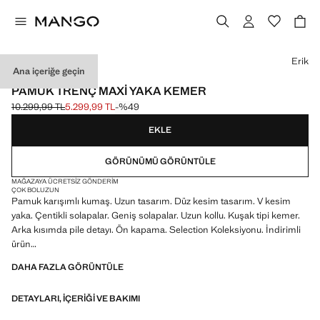
Bir renk seçin
Erik
Ana içeriğe geçin
SELECTION
PAMUK TRENÇ MAXI YAKA KEMER
10.299,99 TL
5.299,99 TL
-%49
Üstü çizili ilk fiyat [10.299,99 TL ]
Güncel fiyat [5.299,99 TL ]
EKLE
GÖRÜNÜMÜ GÖRÜNTÜLE
MAĞAZAYA ÜCRETSIZ GÖNDERIM
ÇOK BOL
UZUN
Pamuk karışımlı kumaş. Uzun tasarım. Düz kesim tasarım. V kesim
yaka. Çentikli solapalar. Geniş solapalar. Uzun kollu. Kuşak tipi kemer.
Arka kısımda pile detayı. Ön kapama. Selection Koleksiyonu. İndirimli
ürün
DAHA FAZLA GÖRÜNTÜLE
Özel günler için feminen ve çağdaş bir gardırop oluşturmak üzere
kaliteli kumaşlardan yapılmış seçkin ürün seçenekleri
DETAYLARI, IÇERIĞI VE BAKIMI