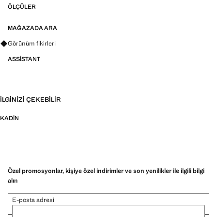
ÖLÇÜLER
MAĞAZADA ARA
Görünümler, ürünler ve trendler hakkında sorular sorun
Görünüm fikirleri
ASSISTANT
İLGINIZI ÇEKEBILIR
KADIN
Özel promosyonlar, kişiye özel indirimler ve son yenilikler ile ilgili bilgi
alın
E-posta adresi