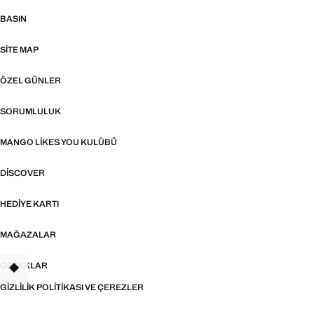
BASIN
SITE MAP
ÖZEL GÜNLER
SORUMLULUK
MANGO LIKES YOU KULÜBÜ
DISCOVER
HEDIYE KARTI
MAĞAZALAR
ORTAKLAR
TANT
GIZLILIK POLITIKASI VE ÇEREZLER