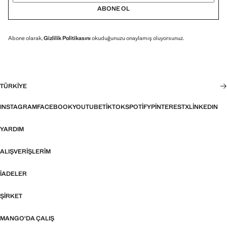
ABONE OL
Abone olarak,
Gizlilik Politikasını
okuduğunuzu onaylamış oluyorsunuz.
TÜRKIYE
INSTAGRAM
FACEBOOK
YOUTUBE
TIKTOK
SPOTIFY
PINTEREST
X
LINKEDIN
YARDIM
ALIŞVERIŞLERIM
İADELER
ŞIRKET
MANGO'DA ÇALIŞ