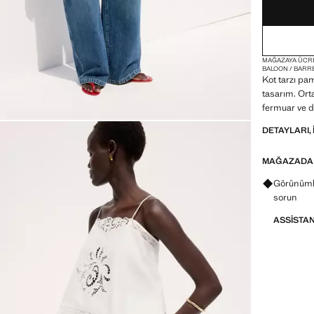
46
MAĞAZAYA ÜCR
BALOON / BARR
Kot tarzı pa
tasarım. Ort
fermuar ve 
DETAYLARI, 
MAĞAZADA
Görünümle
sorun
ASSISTA