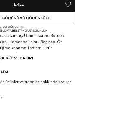
EKLE
MEVCUT DEĞIL. İSTIYORUM!
FAVORI OLARAK KAYDET
GÖRÜNÜMÜ GÖRÜNTÜLE
ETSIZ GÖNDERIM
ELL
ORTA BEL
STANDART UZUNLUK
muklu kumaş. Uzun tasarım. Balloon
a bel. Kemer halkaları. Beş cep. Ön
düğme kapama. İndirimli ürün
IÇERIĞI VE BAKIMI
 ARA
r, ürünler ve trendler hakkında sorular
NT