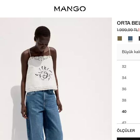
ORTA BE
1.999,99 TL
Üstü çizili il
Güncel fiyat 
Bir renk seç
Büyük kal
Beden seçi
32
34
36
38
40
42
ÖLÇÜLER
44