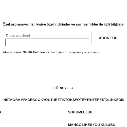
Özel promosyonlar, kişiye özel indirimler ve son yenilikler ile ilgili bilgi alın
E-posta adresi
ABONE OL
Abone olarak,
Gizlilik Politikasını
okuduğunuzu onaylamış oluyorsunuz.
TÜRKIYE
INSTAGRAM
FACEBOOK
YOUTUBE
TIKTOK
SPOTIFY
PINTEREST
X
LINKEDIN
Ş
SORUMLULUK
MANGO LIKES YOU KULÜBÜ