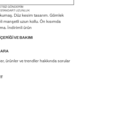
ETSIZ GÖNDERIM
M
STANDART UZUNLUK
kumaş. Düz kesim tasarım. Gömlek
i manşetli uzun kollu. Ön kısımda
a. İndirimli ürün
IÇERIĞI VE BAKIMI
 ARA
r, ürünler ve trendler hakkında sorular
NT