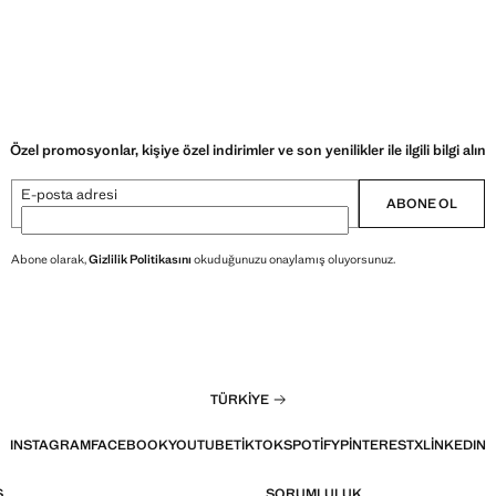
Özel promosyonlar, kişiye özel indirimler ve son yenilikler ile ilgili bilgi alın
E-posta adresi
ABONE OL
Abone olarak,
Gizlilik Politikasını
okuduğunuzu onaylamış oluyorsunuz.
TÜRKIYE
INSTAGRAM
FACEBOOK
YOUTUBE
TIKTOK
SPOTIFY
PINTEREST
X
LINKEDIN
Ş
SORUMLULUK