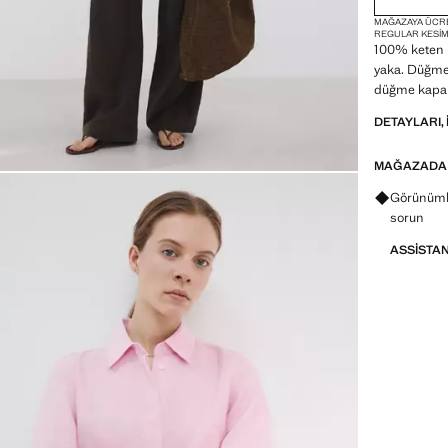
MAĞAZAYA ÜCR
REGULAR KESI
100% keten 
yaka. Düğmel
düğme kapam
DETAYLARI, 
MAĞAZADA
Görünümle
sorun
ASSISTA