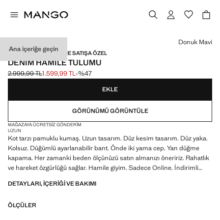
Bir renk seçin
Donuk Mavi
Ana içeriğe geçin
HAMILE GIYIMI / ONLINE SATIŞA ÖZEL
DENIM HAMILE TULUMU
2.999,99 TL
1.599,99 TL
-%47
Üstü çizili ilk fiyat [2.999,99 TL ]
Güncel fiyat [1.599,99 TL ]
EKLE
GÖRÜNÜMÜ GÖRÜNTÜLE
MAĞAZAYA ÜCRETSIZ GÖNDERIM
UZUN
Kot tarzı pamuklu kumaş. Uzun tasarım. Düz kesim tasarım. Düz yaka.
Kolsuz. Düğümlü ayarlanabilir bant. Önde iki yama cep. Yan düğme
kapama. Her zamanki beden ölçünüzü satın almanızı öneririz. Rahatlık
ve hareket özgürlüğü sağlar. Hamile giyim. Sadece Online. İndirimli
ürün
DETAYLARI, IÇERIĞI VE BAKIMI
ÖLÇÜLER