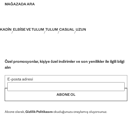
MAĞAZADA ARA
KADIN
ELBISE VE TULUM
TULUM
CASUAL
UZUN
Özel promosyonlar, kişiye özel indirimler ve son yenilikler ile ilgili bilgi
alın
E-posta adresi
ABONE OL
Abone olarak,
Gizlilik Politikasını
okuduğunuzu onaylamış oluyorsunuz.