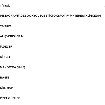
TÜRKIYE
INSTAGRAM
FACEBOOK
YOUTUBE
TIKTOK
SPOTIFY
PINTEREST
X
LINKEDIN
YARDIM
ALIŞVERIŞLERIM
İADELER
ŞIRKET
MANGO'DA ÇALIŞ
BASIN
SITE MAP
ÖZEL GÜNLER