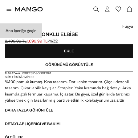
Bir renk seçin
Fuşya
Ana içeriğe geçin
ÇIÇEKLI VE FIYONKLU ELBISE
2.499,99 TL
1.699,99 TL
-%32
Üstü çizili ilk fiyat [2.499,99 TL ]
Güncel fiyat [1.699,99 TL ]
EKLE
GÖRÜNÜMÜ GÖRÜNTÜLE
MAĞAZAYA ÜCRETSIZ GÖNDERIM
SLIM FIT
MINI / MIKRO
%100 pamuk kumaş. Kısa tasarım. Dar kesim tasarım. Çiçek desenli
tasarım. Çıkarılabilir kayışlar. Straplez. Yaka kısmında bağ detayı. Arka
kısımda gizli fermuar kapama. İç astar. Bu giysi, özel günlerde tarzınızı
yükseltmek için tasarlanmış parti ve etkinlik koleksiyonumuza aittir
DAHA FAZLA GÖRÜNTÜLE
DETAYLARI, IÇERIĞI VE BAKIMI
ÖLÇÜLER