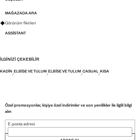
MAĞAZADA ARA
Görünümler, ürünler ve trendler hakkında sorular sorun
Görünüm fikirleri
ASSISTANT
İLGINIZI ÇEKEBILIR
KADIN
ELBISE VE TULUM
ELBISE VE TULUM
CASUAL
KISA
Özel promosyonlar, kişiye özel indirimler ve son yenilikler ile ilgili bilgi
alın
E-posta adresi