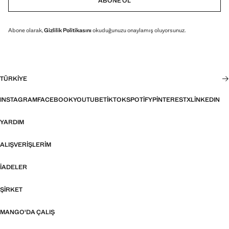
ABONE OL
Abone olarak,
Gizlilik Politikasını
okuduğunuzu onaylamış oluyorsunuz.
TÜRKIYE
INSTAGRAM
FACEBOOK
YOUTUBE
TIKTOK
SPOTIFY
PINTEREST
X
LINKEDIN
YARDIM
ALIŞVERIŞLERIM
İADELER
ŞIRKET
MANGO'DA ÇALIŞ