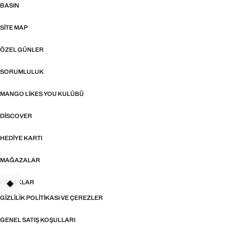
BASIN
SITE MAP
ÖZEL GÜNLER
SORUMLULUK
MANGO LIKES YOU KULÜBÜ
DISCOVER
HEDIYE KARTI
MAĞAZALAR
ORTAKLAR
TANT
GIZLILIK POLITIKASI VE ÇEREZLER
GENEL SATIŞ KOŞULLARI