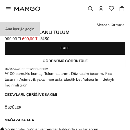
Bir renk seçin
Mercan Kırmızısı
Ana içeriğe geçin
ASIMETRIK VOLANLI TULUM
999,99 TL
699,99 TL
-%30
Üstü çizili ilk fiyat [999,99 TL ]
Güncel fiyat [699,99 TL ]
EKLE
GÖRÜNÜMÜ GÖRÜNTÜLE
MAĞAZAYA ÜCRETSIZ GÖNDERIM
%100 pamuklu kumaş. Tulum tasarımı. Düz kesim tasarım. Kısa
tasarım. Asimetrik yaka. İnce askı. Elastik bel. Yakası fırfır detaylı.
İndirimli ürün
DETAYLARI, IÇERIĞI VE BAKIMI
ÖLÇÜLER
MAĞAZADA ARA
Görünümler, ürünler ve trendler hakkında sorular sorun