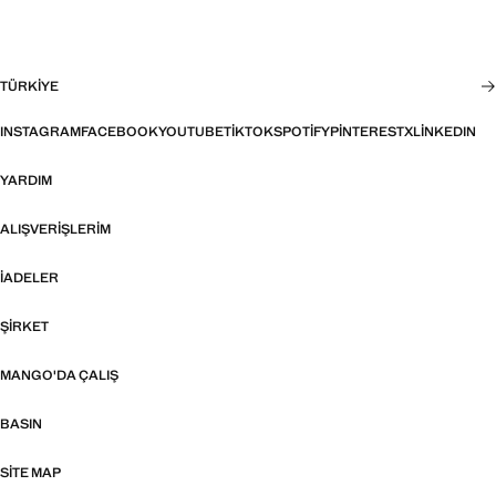
TÜRKIYE
INSTAGRAM
FACEBOOK
YOUTUBE
TIKTOK
SPOTIFY
PINTEREST
X
LINKEDIN
YARDIM
ALIŞVERIŞLERIM
İADELER
ŞIRKET
MANGO'DA ÇALIŞ
BASIN
SITE MAP