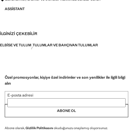
ASSISTANT
İLGINIZI ÇEKEBILIR
ELBISE VE TULUM
TULUMLAR VE BAHÇIVAN TULUMLAR
Özel promosyonlar, kişiye özel indirimler ve son yenilikler ile ilgili bilgi
alın
E-posta adresi
ABONE OL
Abone olarak,
Gizlilik Politikasını
okuduğunuzu onaylamış oluyorsunuz.