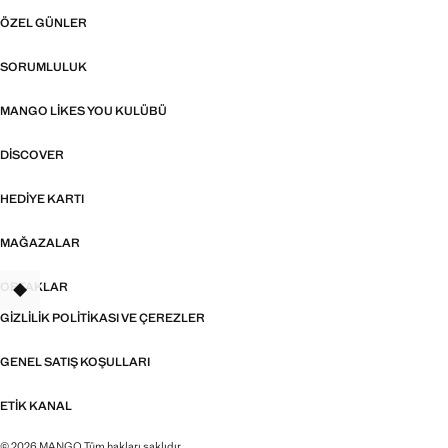
ÖZEL GÜNLER
SORUMLULUK
MANGO LIKES YOU KULÜBÜ
DISCOVER
HEDIYE KARTI
MAĞAZALAR
ORTAKLAR
TANT
GIZLILIK POLITIKASI VE ÇEREZLER
GENEL SATIŞ KOŞULLARI
ETIK KANAL
© 2026 MANGO Tüm hakları saklıdır