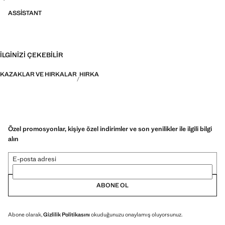
ASSISTANT
İLGINIZI ÇEKEBILIR
KAZAKLAR VE HIRKALAR
HIRKA
Özel promosyonlar, kişiye özel indirimler ve son yenilikler ile ilgili bilgi
alın
E-posta adresi
ABONE OL
Abone olarak,
Gizlilik Politikasını
okuduğunuzu onaylamış oluyorsunuz.