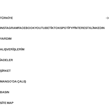
TÜRKIYE
INSTAGRAM
FACEBOOK
YOUTUBE
TIKTOK
SPOTIFY
PINTEREST
X
LINKEDIN
YARDIM
ALIŞVERIŞLERIM
İADELER
ŞIRKET
MANGO'DA ÇALIŞ
BASIN
SITE MAP