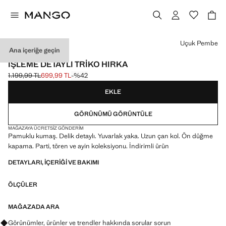
Bir renk seçin
Uçuk Pembe
Ana içeriğe geçin
EVENTS
İŞLEME DETAYLI TRIKO HIRKA
1.199,99 TL
699,99 TL
-%42
Üstü çizili ilk fiyat [1.199,99 TL ]
Güncel fiyat [699,99 TL ]
EKLE
GÖRÜNÜMÜ GÖRÜNTÜLE
MAĞAZAYA ÜCRETSIZ GÖNDERIM
Pamuklu kumaş. Delik detaylı. Yuvarlak yaka. Uzun çan kol. Ön düğme
kapama. Parti, tören ve ayin koleksiyonu. İndirimli ürün
DETAYLARI, IÇERIĞI VE BAKIMI
ÖLÇÜLER
MAĞAZADA ARA
Görünümler, ürünler ve trendler hakkında sorular sorun