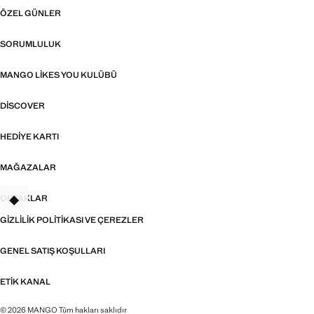
ÖZEL GÜNLER
SORUMLULUK
MANGO LIKES YOU KULÜBÜ
DISCOVER
HEDIYE KARTI
MAĞAZALAR
ORTAKLAR
TANT
GIZLILIK POLITIKASI VE ÇEREZLER
GENEL SATIŞ KOŞULLARI
ETIK KANAL
© 2026 MANGO Tüm hakları saklıdır