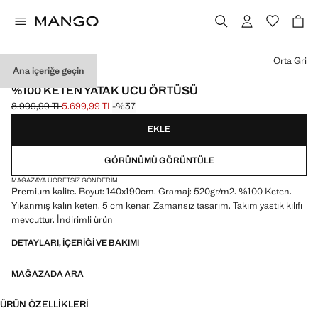
Bir renk seçin
Orta Gri
Ana içeriğe geçin
PREMIUM KALITE
%100 KETEN YATAK UCU ÖRTÜSÜ
8.999,99 TL
5.699,99 TL
-%37
Üstü çizili ilk fiyat [8.999,99 TL ]
Güncel fiyat [5.699,99 TL ]
EKLE
GÖRÜNÜMÜ GÖRÜNTÜLE
MAĞAZAYA ÜCRETSIZ GÖNDERIM
Premium kalite. Boyut: 140x190cm. Gramaj: 520gr/m2. %100 Keten.
Yıkanmış kalın keten. 5 cm kenar. Zamansız tasarım. Takım yastık kılıfı
mevcuttur. İndirimli ürün
DETAYLARI, IÇERIĞI VE BAKIMI
MAĞAZADA ARA
ÜRÜN ÖZELLIKLERI