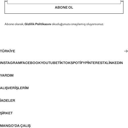
ABONE OL
Abone olarak,
Gizlilik Politikasını
okuduğunuzu onaylamış oluyorsunuz.
TÜRKIYE
INSTAGRAM
FACEBOOK
YOUTUBE
TIKTOK
SPOTIFY
PINTEREST
X
LINKEDIN
YARDIM
ALIŞVERIŞLERIM
İADELER
ŞIRKET
MANGO'DA ÇALIŞ