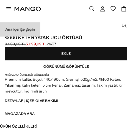
Bir renk seçin
Bej
Ana içeriğe geçin
PREMIUM KALITE
%100 KETEN YATAK UCU ÖRTÜSÜ
8.999,99 TL
5.699,99 TL
-%37
Üstü çizili ilk fiyat [8.999,99 TL ]
Güncel fiyat [5.699,99 TL ]
EKLE
GÖRÜNÜMÜ GÖRÜNTÜLE
MAĞAZAYA ÜCRETSIZ GÖNDERIM
Premium kalite. Boyut: 140x190cm. Gramaj: 520gr/m2. %100 Keten.
Yıkanmış kalın keten. 5 cm kenar. Zamansız tasarım. Takım yastık kılıfı
mevcuttur. İndirimli ürün
DETAYLARI, IÇERIĞI VE BAKIMI
MAĞAZADA ARA
ÜRÜN ÖZELLIKLERI