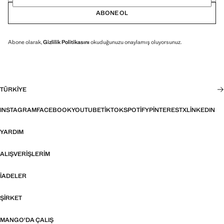
ABONE OL
Abone olarak,
Gizlilik Politikasını
okuduğunuzu onaylamış oluyorsunuz.
TÜRKIYE
INSTAGRAM
FACEBOOK
YOUTUBE
TIKTOK
SPOTIFY
PINTEREST
X
LINKEDIN
YARDIM
ALIŞVERIŞLERIM
İADELER
ŞIRKET
MANGO'DA ÇALIŞ