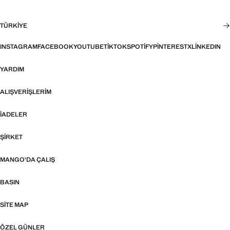
TÜRKIYE
INSTAGRAM
FACEBOOK
YOUTUBE
TIKTOK
SPOTIFY
PINTEREST
X
LINKEDIN
YARDIM
ALIŞVERIŞLERIM
İADELER
ŞIRKET
MANGO'DA ÇALIŞ
BASIN
SITE MAP
ÖZEL GÜNLER