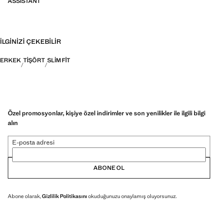
ASSISTANT
İLGINIZI ÇEKEBILIR
ERKEK
TIŞÖRT
SLIM FIT
Özel promosyonlar, kişiye özel indirimler ve son yenilikler ile ilgili bilgi
alın
E-posta adresi
ABONE OL
Abone olarak,
Gizlilik Politikasını
okuduğunuzu onaylamış oluyorsunuz.