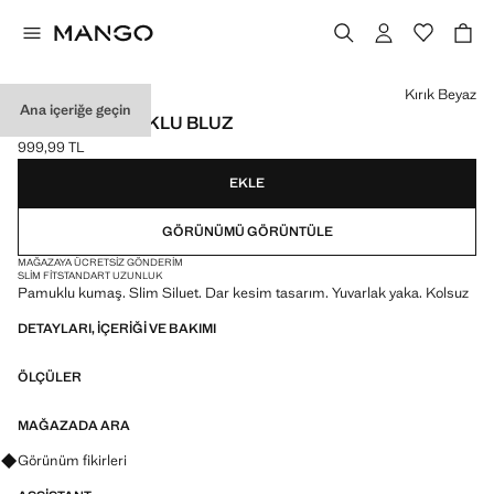
Bir renk seçin
Kırık Beyaz
Ana içeriğe geçin
SLIM FIT PAMUKLU BLUZ
999,99 TL
Güncel fiyat [999,99 TL ]
EKLE
GÖRÜNÜMÜ GÖRÜNTÜLE
MAĞAZAYA ÜCRETSIZ GÖNDERIM
SLIM FIT
STANDART UZUNLUK
Pamuklu kumaş. Slim Siluet. Dar kesim tasarım. Yuvarlak yaka. Kolsuz
DETAYLARI, IÇERIĞI VE BAKIMI
ÖLÇÜLER
MAĞAZADA ARA
Görünümler, ürünler ve trendler hakkında sorular sorun
Görünüm fikirleri