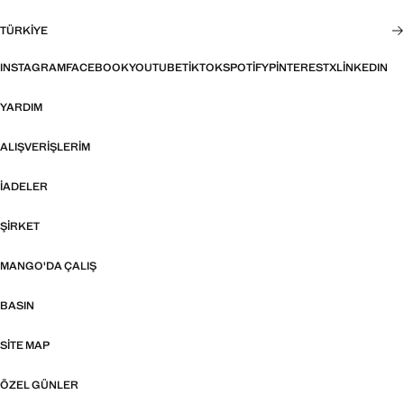
TÜRKIYE
INSTAGRAM
FACEBOOK
YOUTUBE
TIKTOK
SPOTIFY
PINTEREST
X
LINKEDIN
YARDIM
ALIŞVERIŞLERIM
İADELER
ŞIRKET
MANGO'DA ÇALIŞ
BASIN
SITE MAP
ÖZEL GÜNLER