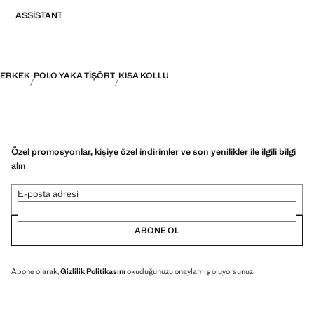
ASSISTANT
ERKEK
POLO YAKA TIŞÖRT
KISA KOLLU
Özel promosyonlar, kişiye özel indirimler ve son yenilikler ile ilgili bilgi
alın
E-posta adresi
ABONE OL
Abone olarak,
Gizlilik Politikasını
okuduğunuzu onaylamış oluyorsunuz.