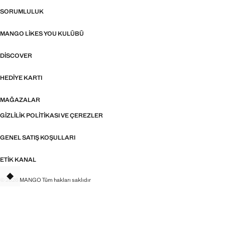
SORUMLULUK
MANGO LIKES YOU KULÜBÜ
DISCOVER
HEDIYE KARTI
MAĞAZALAR
GIZLILIK POLITIKASI VE ÇEREZLER
GENEL SATIŞ KOŞULLARI
ETIK KANAL
© 2026 MANGO Tüm hakları saklıdır