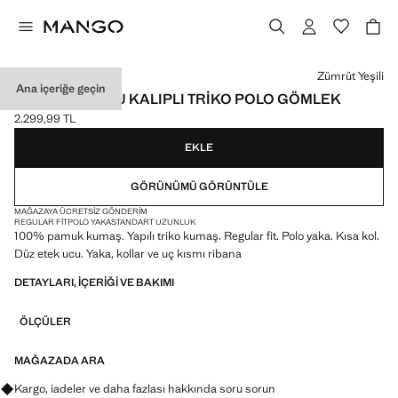
Bir renk seçin
Zümrüt Yeşili
Ana içeriğe geçin
%100 PAMUKLU KALIPLI TRIKO POLO GÖMLEK
2.299,99 TL
Güncel fiyat [2.299,99 TL ]
EKLE
GÖRÜNÜMÜ GÖRÜNTÜLE
MAĞAZAYA ÜCRETSIZ GÖNDERIM
REGULAR FIT
POLO YAKA
STANDART UZUNLUK
100% pamuk kumaş. Yapılı triko kumaş. Regular fit. Polo yaka. Kısa kol.
Düz etek ucu. Yaka, kollar ve uç kısmı ribana
DETAYLARI, IÇERIĞI VE BAKIMI
ÖLÇÜLER
MAĞAZADA ARA
Kargo, iadeler ve daha fazlası hakkında soru sorun