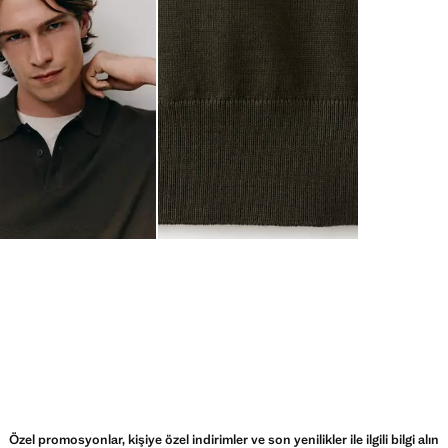
Özel promosyonlar, kişiye özel indirimler ve son yenilikler ile ilgili bilgi alın