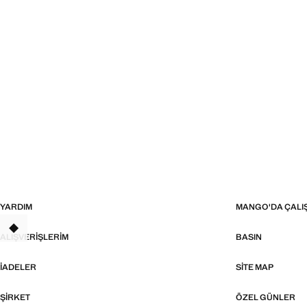
YARDIM
MANGO'DA ÇALI
TANT
ALIŞVERIŞLERIM
BASIN
İADELER
SITE MAP
ŞIRKET
ÖZEL GÜNLER