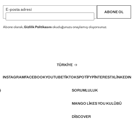
E-posta adresi
ABONE OL
Abone olarak,
Gizlilik Politikasını
okuduğunuzu onaylamış oluyorsunuz.
TÜRKIYE
INSTAGRAM
FACEBOOK
YOUTUBE
TIKTOK
SPOTIFY
PINTEREST
X
LINKEDIN
Ş
SORUMLULUK
MANGO LIKES YOU KULÜBÜ
DISCOVER