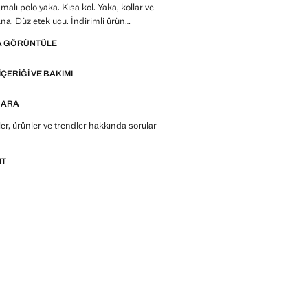
lı polo yaka. Kısa kol. Yaka, kollar ve
ana. Düz etek ucu. İndirimli ürün
A GÖRÜNTÜLE
Made to last. Kalite standartlarımızı
nlerimize yeni dayanıklılık testleri ekledik.
IÇERIĞI VE BAKIMI
lanan bu ürünler, artık daha da dayanıklı,
e zamansız
 ARA
r, ürünler ve trendler hakkında sorular
NT