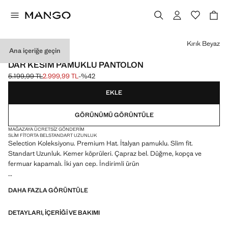
Bir renk seçin
Kırık Beyaz
Ana içeriğe geçin
SELECTION
DAR KESIM PAMUKLU PANTOLON
5.199,99 TL
2.999,99 TL
-%42
Üstü çizili ilk fiyat [5.199,99 TL ]
Güncel fiyat [2.999,99 TL ]
EKLE
GÖRÜNÜMÜ GÖRÜNTÜLE
MAĞAZAYA ÜCRETSIZ GÖNDERIM
SLIM FIT
ORTA BEL
STANDART UZUNLUK
Selection Koleksiyonu. Premium Hat. İtalyan pamuklu. Slim fit.
Standart Uzunluk. Kemer köprüleri. Çapraz bel. Düğme, kopça ve
fermuar kapamalı. İki yan cep. İndirimli ürün
SELECTION: Minimalist çizgilere ve detaylara özen gösterilmiş
DAHA FAZLA GÖRÜNTÜLE
tasarıma sahip klasik ürün koleksiyonu. Zamansız ve şık bir gardırop
oluşturmak için yüksek kaliteli kumaşlardan üretilmiştir
DETAYLARI, IÇERIĞI VE BAKIMI