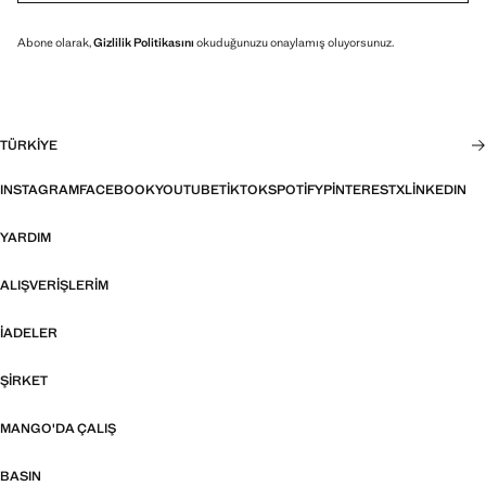
Abone olarak,
Gizlilik Politikasını
okuduğunuzu onaylamış oluyorsunuz.
TÜRKIYE
INSTAGRAM
FACEBOOK
YOUTUBE
TIKTOK
SPOTIFY
PINTEREST
X
LINKEDIN
YARDIM
ALIŞVERIŞLERIM
İADELER
ŞIRKET
MANGO'DA ÇALIŞ
BASIN