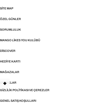
SITE MAP
ÖZEL GÜNLER
SORUMLULUK
MANGO LIKES YOU KULÜBÜ
DISCOVER
HEDIYE KARTI
MAĞAZALAR
ORTAKLAR
TANT
GIZLILIK POLITIKASI VE ÇEREZLER
GENEL SATIŞ KOŞULLARI