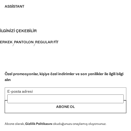
ASSISTANT
İLGINIZI ÇEKEBILIR
ERKEK
PANTOLON
REGULAR FIT
Özel promosyonlar, kişiye özel indirimler ve son yenilikler ile ilgili bilgi
alın
E-posta adresi
ABONE OL
Abone olarak,
Gizlilik Politikasını
okuduğunuzu onaylamış oluyorsunuz.