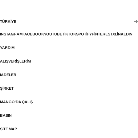
TÜRKIYE
INSTAGRAM
FACEBOOK
YOUTUBE
TIKTOK
SPOTIFY
PINTEREST
X
LINKEDIN
YARDIM
ALIŞVERIŞLERIM
İADELER
ŞIRKET
MANGO'DA ÇALIŞ
BASIN
SITE MAP