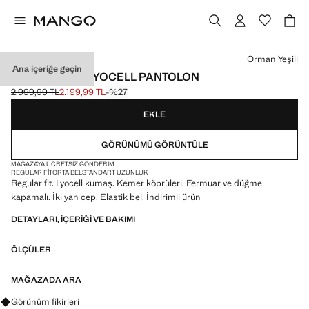
Bir renk seçin
Orman Yeşili
Ana içeriğe geçin
REGULAR FIT LYOCELL PANTOLON
2.999,99 TL
2.199,99 TL
-%27
Üstü çizili ilk fiyat [2.999,99 TL ]
Güncel fiyat [2.199,99 TL ]
EKLE
GÖRÜNÜMÜ GÖRÜNTÜLE
MAĞAZAYA ÜCRETSIZ GÖNDERIM
REGULAR FIT
ORTA BEL
STANDART UZUNLUK
Regular fit. Lyocell kumaş. Kemer köprüleri. Fermuar ve düğme
kapamalı. İki yan cep. Elastik bel. İndirimli ürün
DETAYLARI, IÇERIĞI VE BAKIMI
ÖLÇÜLER
MAĞAZADA ARA
Görünümler, ürünler ve trendler hakkında sorular sorun
Görünüm fikirleri