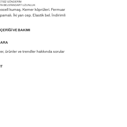
ETSIZ GÖNDERIM
TA BEL
STANDART UZUNLUK
 Lyocell kumaş. Kemer köprüleri. Fermuar
malı. İki yan cep. Elastik bel. İndirimli
IÇERIĞI VE BAKIMI
 ARA
r, ürünler ve trendler hakkında sorular
NT