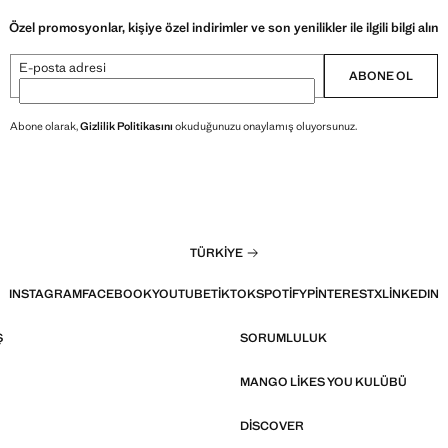
Özel promosyonlar, kişiye özel indirimler ve son yenilikler ile ilgili bilgi alın
E-posta adresi
ABONE OL
Abone olarak,
Gizlilik Politikasını
okuduğunuzu onaylamış oluyorsunuz.
TÜRKIYE
INSTAGRAM
FACEBOOK
YOUTUBE
TIKTOK
SPOTIFY
PINTEREST
X
LINKEDIN
Ş
SORUMLULUK
MANGO LIKES YOU KULÜBÜ
DISCOVER