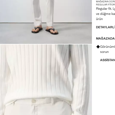
MAĞAZAYA ÜCR
REGULAR FIT
OR
Regular fit.
ve düğme kapa
ürün
DETAYLARI, 
MAĞAZADA
Görünümle
sorun
ASSISTA