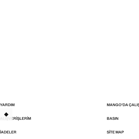
YARDIM
MANGO'DA ÇALI
TANT
ALIŞVERIŞLERIM
BASIN
İADELER
SITE MAP