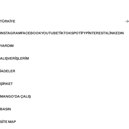
TÜRKIYE
INSTAGRAM
FACEBOOK
YOUTUBE
TIKTOK
SPOTIFY
PINTEREST
X
LINKEDIN
YARDIM
ALIŞVERIŞLERIM
İADELER
ŞIRKET
MANGO'DA ÇALIŞ
BASIN
SITE MAP