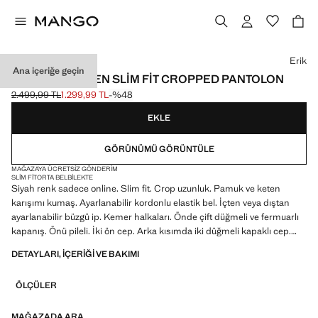
Bir renk seçin
Erik
Ana içeriğe geçin
PAMUKLU KETEN SLIM FIT CROPPED PANTOLON
2.499,99 TL
1.299,99 TL
-%48
Üstü çizili ilk fiyat [2.499,99 TL ]
Güncel fiyat [1.299,99 TL ]
EKLE
GÖRÜNÜMÜ GÖRÜNTÜLE
MAĞAZAYA ÜCRETSIZ GÖNDERIM
SLIM FIT
ORTA BEL
BILEKTE
Siyah renk sadece online. Slim fit. Crop uzunluk. Pamuk ve keten
karışımı kumaş. Ayarlanabilir kordonlu elastik bel. İçten veya dıştan
ayarlanabilir büzgü ip. Kemer halkaları. Önde çift düğmeli ve fermuarlı
kapanış. Önü pileli. İki ön cep. Arka kısımda iki düğmeli kapaklı cep.
İndirimli ürün
DETAYLARI, IÇERIĞI VE BAKIMI
ÖLÇÜLER
MAĞAZADA ARA