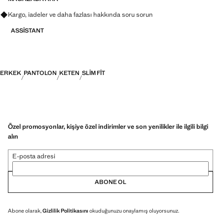
Kargo, iadeler ve daha fazlası hakkında soru sorun
ASSISTANT
ERKEK
PANTOLON
KETEN
SLIM FIT
Özel promosyonlar, kişiye özel indirimler ve son yenilikler ile ilgili bilgi
alın
E-posta adresi
ABONE OL
Abone olarak,
Gizlilik Politikasını
okuduğunuzu onaylamış oluyorsunuz.