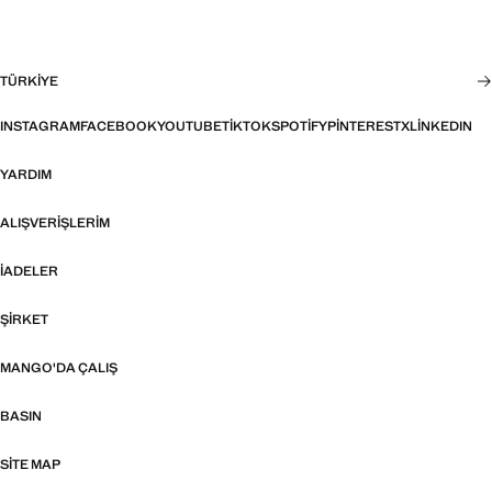
TÜRKIYE
INSTAGRAM
FACEBOOK
YOUTUBE
TIKTOK
SPOTIFY
PINTEREST
X
LINKEDIN
YARDIM
ALIŞVERIŞLERIM
İADELER
ŞIRKET
MANGO'DA ÇALIŞ
BASIN
SITE MAP