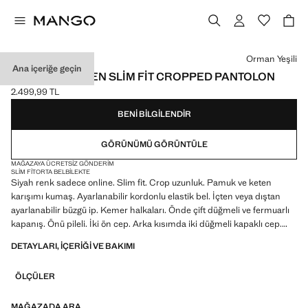
Bir renk seçin
Orman Yeşili
Ana içeriğe geçin
PAMUKLU KETEN SLIM FIT CROPPED PANTOLON
2.499,99 TL
Güncel fiyat [2.499,99 TL ]
BENI BILGILENDIR
GÖRÜNÜMÜ GÖRÜNTÜLE
MAĞAZAYA ÜCRETSIZ GÖNDERIM
SLIM FIT
ORTA BEL
BILEKTE
Siyah renk sadece online. Slim fit. Crop uzunluk. Pamuk ve keten
karışımı kumaş. Ayarlanabilir kordonlu elastik bel. İçten veya dıştan
ayarlanabilir büzgü ip. Kemer halkaları. Önde çift düğmeli ve fermuarlı
kapanış. Önü pileli. İki ön cep. Arka kısımda iki düğmeli kapaklı cep.
İndirimli ürün
DETAYLARI, IÇERIĞI VE BAKIMI
ÖLÇÜLER
MAĞAZADA ARA