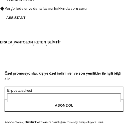
Kargo, iadeler ve daha fazlası hakkında soru sorun
ASSISTANT
ERKEK
PANTOLON
KETEN
SLIM FIT
Özel promosyonlar, kişiye özel indirimler ve son yenilikler ile ilgili bilgi
alın
E-posta adresi
ABONE OL
Abone olarak,
Gizlilik Politikasını
okuduğunuzu onaylamış oluyorsunuz.