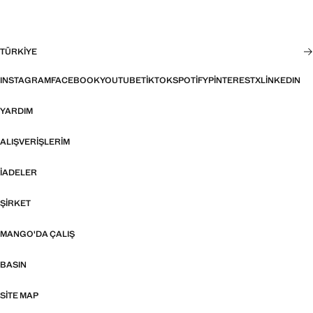
TÜRKIYE
INSTAGRAM
FACEBOOK
YOUTUBE
TIKTOK
SPOTIFY
PINTEREST
X
LINKEDIN
YARDIM
ALIŞVERIŞLERIM
İADELER
ŞIRKET
MANGO'DA ÇALIŞ
BASIN
SITE MAP