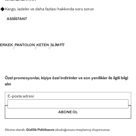
Kargo, iadeler ve daha fazlası hakkında soru sorun
ASSISTANT
ERKEK
PANTOLON
KETEN
SLIM FIT
Özel promosyonlar, kişiye özel indirimler ve son yenilikler ile ilgili bilgi
alın
E-posta adresi
ABONE OL
Abone olarak,
Gizlilik Politikasını
okuduğunuzu onaylamış oluyorsunuz.