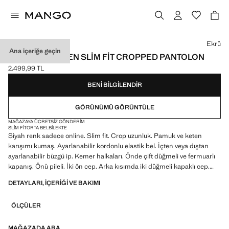
Bir renk seçin
Ekrü
Ana içeriğe geçin
PAMUKLU KETEN SLIM FIT CROPPED PANTOLON
2.499,99 TL
Güncel fiyat [2.499,99 TL ]
BENI BILGILENDIR
GÖRÜNÜMÜ GÖRÜNTÜLE
MAĞAZAYA ÜCRETSIZ GÖNDERIM
SLIM FIT
ORTA BEL
BILEKTE
Siyah renk sadece online. Slim fit. Crop uzunluk. Pamuk ve keten
karışımı kumaş. Ayarlanabilir kordonlu elastik bel. İçten veya dıştan
ayarlanabilir büzgü ip. Kemer halkaları. Önde çift düğmeli ve fermuarlı
kapanış. Önü pileli. İki ön cep. Arka kısımda iki düğmeli kapaklı cep.
İndirimli ürün
DETAYLARI, IÇERIĞI VE BAKIMI
ÖLÇÜLER
MAĞAZADA ARA