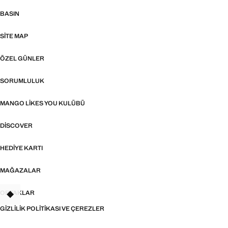
BASIN
SITE MAP
ÖZEL GÜNLER
SORUMLULUK
MANGO LIKES YOU KULÜBÜ
DISCOVER
HEDIYE KARTI
MAĞAZALAR
ORTAKLAR
TANT
GIZLILIK POLITIKASI VE ÇEREZLER