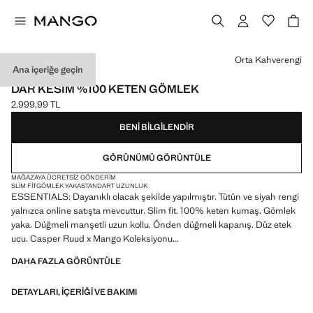
Bir renk seçin
Orta Kahverengi
Ana içeriğe geçin
ESSENTIALS
DAR KESIM %100 KETEN GÖMLEK
2.999,99 TL
Güncel fiyat [2.999,99 TL ]
BENI BILGILENDIR
GÖRÜNÜMÜ GÖRÜNTÜLE
MAĞAZAYA ÜCRETSIZ GÖNDERIM
SLIM FIT
GÖMLEK YAKA
STANDART UZUNLUK
ESSENTIALS: Dayanıklı olacak şekilde yapılmıştır. Tütün ve siyah rengi
yalnızca online satışta mevcuttur. Slim fit. 100% keten kumaş. Gömlek
yaka. Düğmeli manşetli uzun kollu. Önden düğmeli kapanış. Düz etek
ucu. Casper Ruud x Mango Koleksiyonu
DAHA FAZLA GÖRÜNTÜLE
ESSENTIALS: Made to last. Kalite standartlarımızı artırarak
ürünlerimize yeni dayanıklılık testleri ekledik. Özenle tasarlanan bu
DETAYLARI, IÇERIĞI VE BAKIMI
ürünler, artık daha da dayanıklı, çok yönlü ve zamansız