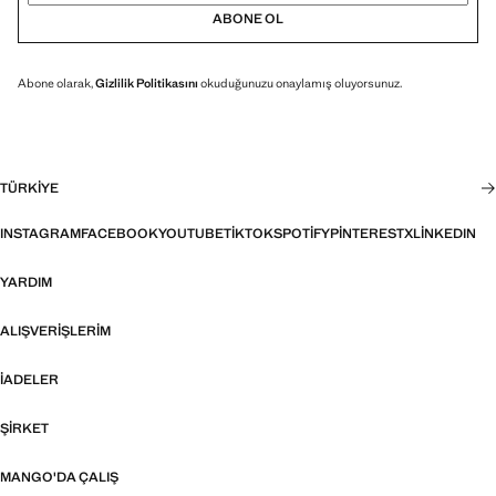
ABONE OL
Abone olarak,
Gizlilik Politikasını
okuduğunuzu onaylamış oluyorsunuz.
TÜRKIYE
INSTAGRAM
FACEBOOK
YOUTUBE
TIKTOK
SPOTIFY
PINTEREST
X
LINKEDIN
YARDIM
ALIŞVERIŞLERIM
İADELER
ŞIRKET
MANGO'DA ÇALIŞ