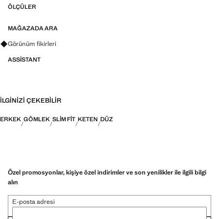
ÖLÇÜLER
MAĞAZADA ARA
Görünümler, ürünler ve trendler hakkında sorular sorun
Görünüm fikirleri
ASSISTANT
İLGINIZI ÇEKEBILIR
ERKEK
GÖMLEK
SLIM FIT
KETEN
DÜZ
Özel promosyonlar, kişiye özel indirimler ve son yenilikler ile ilgili bilgi
alın
E-posta adresi