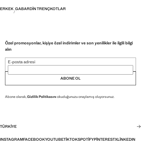
ERKEK
GABARDIN TRENÇKOTLAR
Özel promosyonlar, kişiye özel indirimler ve son yenilikler ile ilgili bilgi
alın
E-posta adresi
ABONE OL
Abone olarak,
Gizlilik Politikasını
okuduğunuzu onaylamış oluyorsunuz.
TÜRKIYE
INSTAGRAM
FACEBOOK
YOUTUBE
TIKTOK
SPOTIFY
PINTEREST
X
LINKEDIN