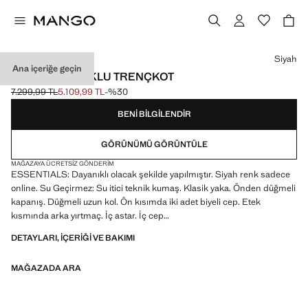
Bir renk seçin
Siyah
Ana içeriğe geçin
SU ITICI PAMUKLU TRENÇKOT
7.299,99 TL
5.109,99 TL
-%30
Üstü çizili ilk fiyat [7.299,99 TL ]
Güncel fiyat [5.109,99 TL ]
BENI BILGILENDIR
GÖRÜNÜMÜ GÖRÜNTÜLE
MAĞAZAYA ÜCRETSIZ GÖNDERIM
ESSENTIALS: Dayanıklı olacak şekilde yapılmıştır. Siyah renk sadece
online. Su Geçirmez: Su itici teknik kumaş. Klasik yaka. Önden düğmeli
kapanış. Düğmeli uzun kol. Ön kısımda iki adet biyeli cep. Etek
kısmında arka yırtmaç. İç astar. İç cep
DETAYLARI, IÇERIĞI VE BAKIMI
ESSENTIALS: Made to last. Kalite standartlarımızı artırarak
ürünlerimize yeni dayanıklılık testleri ekledik. Özenle tasarlanan bu
MAĞAZADA ARA
ürünler, artık daha da dayanıklı, çok yönlü ve zamansız