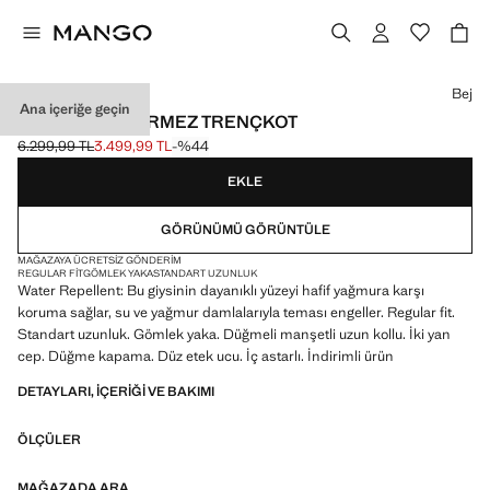
Bir renk seçin
Bej
Ana içeriğe geçin
CEPLI SU GEÇIRMEZ TRENÇKOT
6.299,99 TL
3.499,99 TL
-%44
Üstü çizili ilk fiyat [6.299,99 TL ]
Güncel fiyat [3.499,99 TL ]
EKLE
GÖRÜNÜMÜ GÖRÜNTÜLE
MAĞAZAYA ÜCRETSIZ GÖNDERIM
REGULAR FIT
GÖMLEK YAKA
STANDART UZUNLUK
Water Repellent: Bu giysinin dayanıklı yüzeyi hafif yağmura karşı
koruma sağlar, su ve yağmur damlalarıyla teması engeller. Regular fit.
Standart uzunluk. Gömlek yaka. Düğmeli manşetli uzun kollu. İki yan
cep. Düğme kapama. Düz etek ucu. İç astarlı. İndirimli ürün
DETAYLARI, IÇERIĞI VE BAKIMI
ÖLÇÜLER
MAĞAZADA ARA