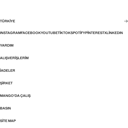
TÜRKIYE
INSTAGRAM
FACEBOOK
YOUTUBE
TIKTOK
SPOTIFY
PINTEREST
X
LINKEDIN
YARDIM
ALIŞVERIŞLERIM
İADELER
ŞIRKET
MANGO'DA ÇALIŞ
BASIN
SITE MAP