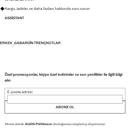
Kargo, iadeler ve daha fazlası hakkında soru sorun
ASSISTANT
ERKEK
GABARDIN TRENÇKOTLAR
Özel promosyonlar, kişiye özel indirimler ve son yenilikler ile ilgili bilgi
alın
E-posta adresi
ABONE OL
Abone olarak,
Gizlilik Politikasını
okuduğunuzu onaylamış oluyorsunuz.