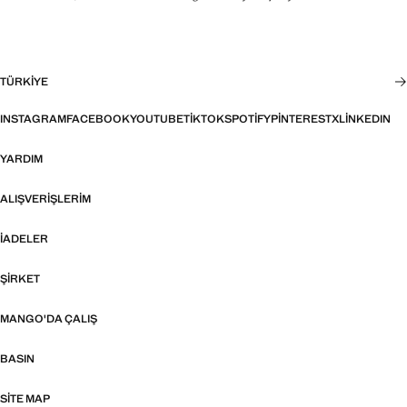
TÜRKIYE
INSTAGRAM
FACEBOOK
YOUTUBE
TIKTOK
SPOTIFY
PINTEREST
X
LINKEDIN
YARDIM
ALIŞVERIŞLERIM
İADELER
ŞIRKET
MANGO'DA ÇALIŞ
BASIN
SITE MAP