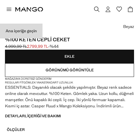
Bir renk seçin
Beyaz
Ana içeriğe geçin
ESSENTIALS
%100 KETEN CEPLI CEKET
4.999,99 TL
2.799,99 TL
-%44
Üstü çizili ilk fiyat [4.999,99 TL ]
Güncel fiyat [2.799,99 TL ]
EKLE
GÖRÜNÜMÜ GÖRÜNTÜLE
MAĞAZAYA ÜCRETSIZ GÖNDERIM
REGULAR FIT
GÖMLEK YAKA
STANDART UZUNLUK
ESSENTIALS: Dayanıklı olacak şekilde yapılmıştır. Beyaz renk sadece
online olarak mevcuttur. %100 Keten. Gömlek yaka. Uzun kollu, düğmeli
manşetler. Önü kapaklı iki cepli. İç cep. İki yönlü fermuar kapamalı.
Kısmi iç astar. Casper Ruud x Mango Koleksiyonu. İndirimli ürün
DETAYLARI, IÇERIĞI VE BAKIMI
ESSENTIALS: Made to last. Kalite standartlarımızı artırarak
ürünlerimize yeni dayanıklılık testleri ekledik. Özenle tasarlanan bu
ÖLÇÜLER
ürünler, artık daha da dayanıklı, çok yönlü ve zamansız