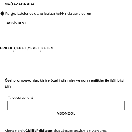
MAĞAZADA ARA
Kargo, iadeler ve daha fazlası hakkında soru sorun
ASSISTANT
ERKEK
CEKET
CEKET
KETEN
Özel promosyonlar, kişiye özel indirimler ve son yenilikler ile ilgili bilgi
alın
E-posta adresi
ABONE OL
Abone olarak,
Gizlilik Politikasını
okuduğunuzu onaylamış oluyorsunuz.