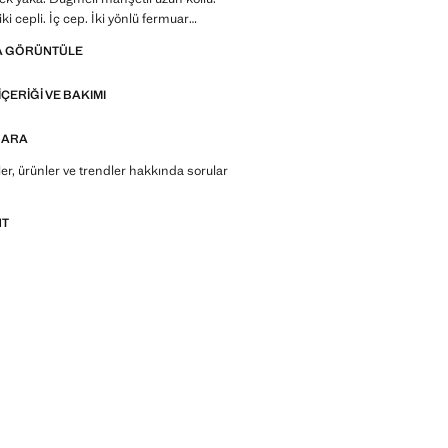
ki cepli. İç cep. İki yönlü fermuar
smi iç astar. Casper Ruud x Mango
A GÖRÜNTÜLE
 İndirimli ürün
IÇERIĞI VE BAKIMI
Made to last. Kalite standartlarımızı
nlerimize yeni dayanıklılık testleri ekledik.
lanan bu ürünler, artık daha da dayanıklı,
 ARA
e zamansız
r, ürünler ve trendler hakkında sorular
NT