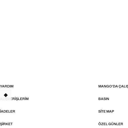
YARDIM
MANGO'DA ÇALI
TANT
ALIŞVERIŞLERIM
BASIN
İADELER
SITE MAP
ŞIRKET
ÖZEL GÜNLER