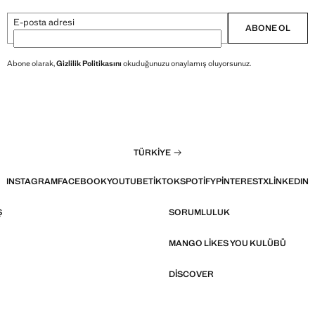
E-posta adresi
ABONE OL
Abone olarak,
Gizlilik Politikasını
okuduğunuzu onaylamış oluyorsunuz.
TÜRKIYE
INSTAGRAM
FACEBOOK
YOUTUBE
TIKTOK
SPOTIFY
PINTEREST
X
LINKEDIN
Ş
SORUMLULUK
MANGO LIKES YOU KULÜBÜ
DISCOVER