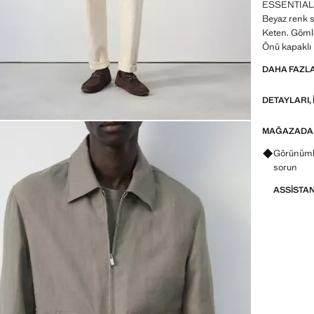
ESSENTIALS: 
Beyaz renk 
Keten. Gömle
Önü kapaklı i
kapamalı. Kı
DAHA FAZL
Koleksiyonu.
DETAYLARI, 
ESSENTIALS: 
artırarak ürü
Özenle tasar
MAĞAZADA
çok yönlü v
Görünümle
sorun
ASSISTA