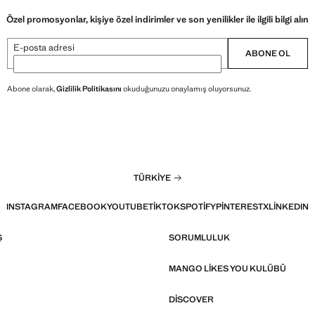
Özel promosyonlar, kişiye özel indirimler ve son yenilikler ile ilgili bilgi alın
E-posta adresi
ABONE OL
Abone olarak,
Gizlilik Politikasını
okuduğunuzu onaylamış oluyorsunuz.
TÜRKIYE
INSTAGRAM
FACEBOOK
YOUTUBE
TIKTOK
SPOTIFY
PINTEREST
X
LINKEDIN
Ş
SORUMLULUK
MANGO LIKES YOU KULÜBÜ
DISCOVER