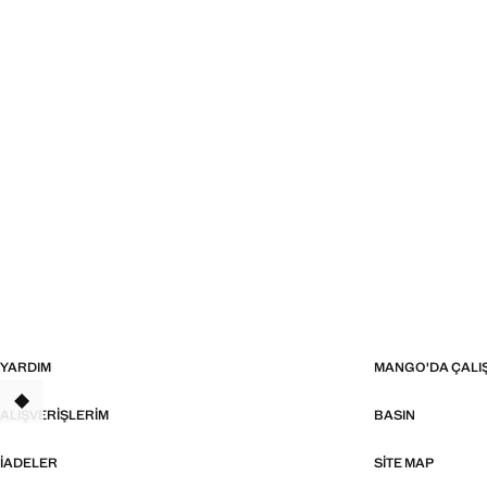
YARDIM
MANGO'DA ÇALI
TANT
ALIŞVERIŞLERIM
BASIN
İADELER
SITE MAP