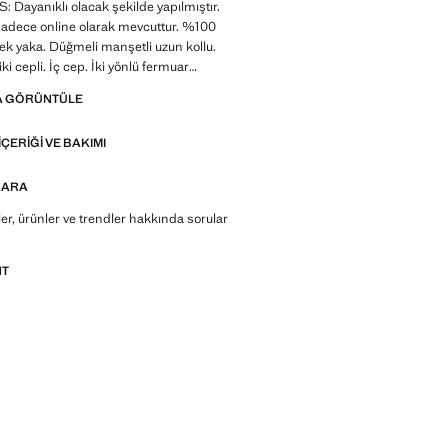
Dayanıklı olacak şekilde yapılmıştır.
sadece online olarak mevcuttur. %100
k yaka. Düğmeli manşetli uzun kollu.
ki cepli. İç cep. İki yönlü fermuar
smi iç astar. Casper Ruud x Mango
A GÖRÜNTÜLE
 İndirimli ürün
IÇERIĞI VE BAKIMI
Made to last. Kalite standartlarımızı
nlerimize yeni dayanıklılık testleri ekledik.
lanan bu ürünler, artık daha da dayanıklı,
 ARA
e zamansız
r, ürünler ve trendler hakkında sorular
NT