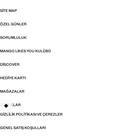
SITE MAP
ÖZEL GÜNLER
SORUMLULUK
MANGO LIKES YOU KULÜBÜ
DISCOVER
HEDIYE KARTI
MAĞAZALAR
ORTAKLAR
TANT
GIZLILIK POLITIKASI VE ÇEREZLER
GENEL SATIŞ KOŞULLARI