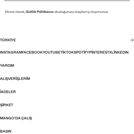
Abone olarak,
Gizlilik Politikasını
okuduğunuzu onaylamış oluyorsunuz.
TÜRKIYE
INSTAGRAM
FACEBOOK
YOUTUBE
TIKTOK
SPOTIFY
PINTEREST
X
LINKEDIN
YARDIM
ALIŞVERIŞLERIM
İADELER
ŞIRKET
MANGO'DA ÇALIŞ
BASIN