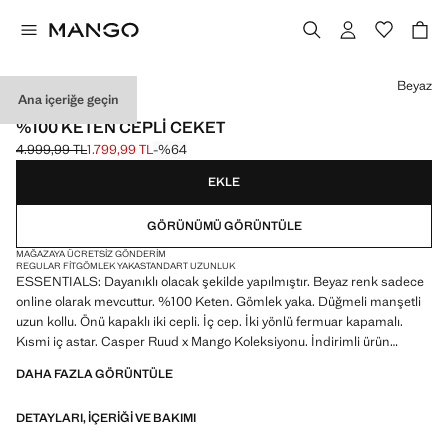
Bir renk seçin
Beyaz
Ana içeriğe geçin
ESSENTIALS
%100 KETEN CEPLI CEKET
4.999,99 TL
1.799,99 TL
-%64
Üstü çizili ilk fiyat [4.999,99 TL ]
Güncel fiyat [1.799,99 TL ]
EKLE
GÖRÜNÜMÜ GÖRÜNTÜLE
MAĞAZAYA ÜCRETSIZ GÖNDERIM
REGULAR FIT
GÖMLEK YAKA
STANDART UZUNLUK
ESSENTIALS: Dayanıklı olacak şekilde yapılmıştır. Beyaz renk sadece
online olarak mevcuttur. %100 Keten. Gömlek yaka. Düğmeli manşetli
uzun kollu. Önü kapaklı iki cepli. İç cep. İki yönlü fermuar kapamalı.
Kısmi iç astar. Casper Ruud x Mango Koleksiyonu. İndirimli ürün
DAHA FAZLA GÖRÜNTÜLE
ESSENTIALS: Made to last. Kalite standartlarımızı artırarak
ürünlerimize yeni dayanıklılık testleri ekledik. Özenle tasarlanan bu
DETAYLARI, IÇERIĞI VE BAKIMI
ürünler, artık daha da dayanıklı, çok yönlü ve zamansız