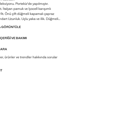
eksiyonu. Portekiz'de yapılmıştır.
 İtalyan pamuk ve lyocell karışımlı
fit. Önü çift düğmeli kapamalı çapraz
ndart Uzunluk. Uçlu yaka ve ilik. Düğmeli
n kollu. Göğüste biye cep. İki yan kapaklı
A GÖRÜNTÜLE
dirimli ürün
IÇERIĞI VE BAKIMI
inimalist çizgilere ve detaylara özen
tasarıma sahip klasik ürün koleksiyonu.
şık bir gardırop oluşturmak için yüksek
 ARA
şlardan üretilmiştir
r, ürünler ve trendler hakkında sorular
NT