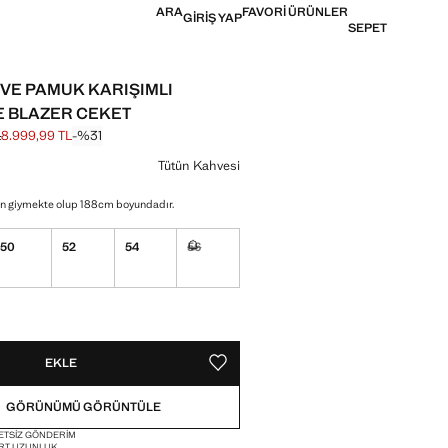
ARA
FAVORI ÜRÜNLER
GIRIŞ YAP
SEPET
 VE PAMUK KARIŞIMLI
 BLAZER CEKET
L
8.999,99 TL
-%31
k fiyat [12.999,99 TL ]
[8.999,99 TL ]
in
Tütün Kahvesi
n giymekte olup 188cm boyundadır.
50
52
54
56
Mevcut değil. İstiyorum!
!
L. İSTIYORUM!
EKLE
FAVORI OLARAK KAYDET
GÖRÜNÜMÜ GÖRÜNTÜLE
ETSIZ GÖNDERIM
RT UZUNLUK