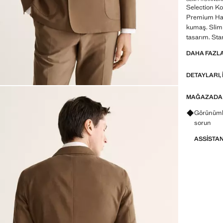
Selection Kol
Premium Hat.
kumaş. Slim 
tasarım. Sta
manşetli uzu
DAHA FAZL
şerit cep. İn
DETAYLARI, 
SELECTION: M
gösterilmiş 
Zamansız ve 
MAĞAZADA
kaliteli kuma
Görünümle
sorun
ASSISTA