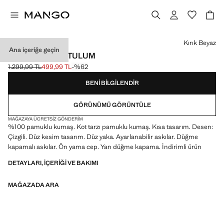
Bir renk seçin
Kırık Beyaz
Ana içeriğe geçin
ÇIZGILI DENIM TULUM
1.299,99 TL
499,99 TL
-%62
Üstü çizili ilk fiyat [1.299,99 TL ]
Güncel fiyat [499,99 TL ]
BENI BILGILENDIR
GÖRÜNÜMÜ GÖRÜNTÜLE
MAĞAZAYA ÜCRETSIZ GÖNDERIM
%100 pamuklu kumaş. Kot tarzı pamuklu kumaş. Kısa tasarım. Desen:
Çizgili. Düz kesim tasarım. Düz yaka. Ayarlanabilir askılar. Düğme
kapamalı askılar. Ön yama cep. Yan düğme kapama. İndirimli ürün
DETAYLARI, IÇERIĞI VE BAKIMI
MAĞAZADA ARA