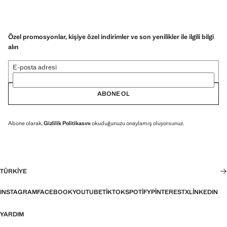
Özel promosyonlar, kişiye özel indirimler ve son yenilikler ile ilgili bilgi
alın
E-posta adresi
ABONE OL
Abone olarak,
Gizlilik Politikasını
okuduğunuzu onaylamış oluyorsunuz.
TÜRKIYE
INSTAGRAM
FACEBOOK
YOUTUBE
TIKTOK
SPOTIFY
PINTEREST
X
LINKEDIN
YARDIM