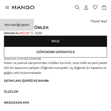
Bir renk seçin
Pastel Yeşil
Ana içeriğe geçin
CEPLI KETEN GÖMLEK
999,99 TL
459,99 TL
-%54
Üstü çizili ilk fiyat [999,99 TL ]
Güncel fiyat [459,99 TL ]
EKLE
GÖRÜNÜMÜ GÖRÜNTÜLE
MAĞAZAYA ÜCRETSIZ GÖNDERIM
Keten ve pamuk karışımından üretilen bu ürün, uzun kollu ve şerit yakalı
düz bir tasarıma sahiptir. Düğmeli manşetler, üç düğmeli ön kapama ve
göğüs cebi bulunmaktadır
DETAYLARI, IÇERIĞI VE BAKIMI
ÖLÇÜLER
MAĞAZADA ARA