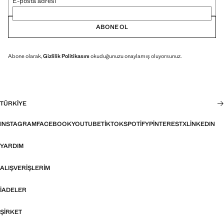
E-posta adresi
ABONE OL
Abone olarak,
Gizlilik Politikasını
okuduğunuzu onaylamış oluyorsunuz.
TÜRKIYE
INSTAGRAM
FACEBOOK
YOUTUBE
TIKTOK
SPOTIFY
PINTEREST
X
LINKEDIN
YARDIM
ALIŞVERIŞLERIM
İADELER
ŞIRKET