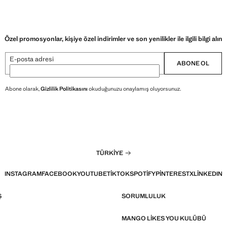
Özel promosyonlar, kişiye özel indirimler ve son yenilikler ile ilgili bilgi alın
E-posta adresi
ABONE OL
Abone olarak,
Gizlilik Politikasını
okuduğunuzu onaylamış oluyorsunuz.
TÜRKIYE
INSTAGRAM
FACEBOOK
YOUTUBE
TIKTOK
SPOTIFY
PINTEREST
X
LINKEDIN
Ş
SORUMLULUK
MANGO LIKES YOU KULÜBÜ