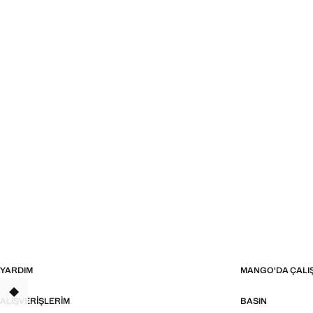
YARDIM
MANGO'DA ÇALI
TANT
ALIŞVERIŞLERIM
BASIN