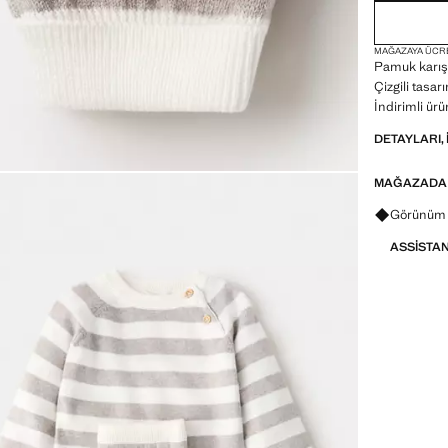
MAĞAZAYA ÜCR
Pamuk karış
Çizgili tasar
İndirimli ürü
DETAYLARI, 
MAĞAZADA
Görünümle
Görünüm f
ASSISTA