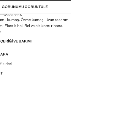
GÖRÜNÜMÜ GÖRÜNTÜLE
ETSIZ GÖNDERIM
ımlı kumaş. Örme kumaş. Uzun tasarım.
ım. Elastik bel. Bel ve alt kısmı ribana.
n
IÇERIĞI VE BAKIMI
 ARA
r, ürünler ve trendler hakkında sorular sorun
ikirleri
NT