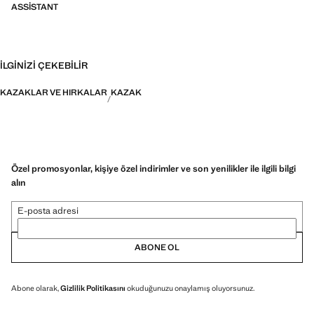
ASSISTANT
İLGINIZI ÇEKEBILIR
KAZAKLAR VE HIRKALAR
KAZAK
Özel promosyonlar, kişiye özel indirimler ve son yenilikler ile ilgili bilgi
alın
E-posta adresi
ABONE OL
Abone olarak,
Gizlilik Politikasını
okuduğunuzu onaylamış oluyorsunuz.