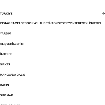
TÜRKIYE
INSTAGRAM
FACEBOOK
YOUTUBE
TIKTOK
SPOTIFY
PINTEREST
X
LINKEDIN
YARDIM
ALIŞVERIŞLERIM
İADELER
ŞIRKET
MANGO'DA ÇALIŞ
BASIN
SITE MAP