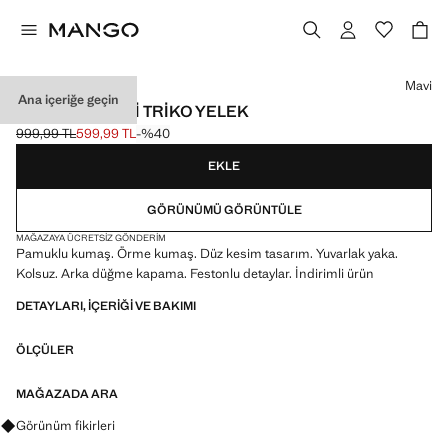
Bir renk seçin
Mavi
Ana içeriğe geçin
ÖRGÜ DESENLI TRIKO YELEK
999,99 TL
599,99 TL
-%40
Üstü çizili ilk fiyat [999,99 TL ]
Güncel fiyat [599,99 TL ]
EKLE
GÖRÜNÜMÜ GÖRÜNTÜLE
MAĞAZAYA ÜCRETSIZ GÖNDERIM
Pamuklu kumaş. Örme kumaş. Düz kesim tasarım. Yuvarlak yaka.
Kolsuz. Arka düğme kapama. Festonlu detaylar. İndirimli ürün
DETAYLARI, IÇERIĞI VE BAKIMI
ÖLÇÜLER
MAĞAZADA ARA
Görünümler, ürünler ve trendler hakkında sorular sorun
Görünüm fikirleri