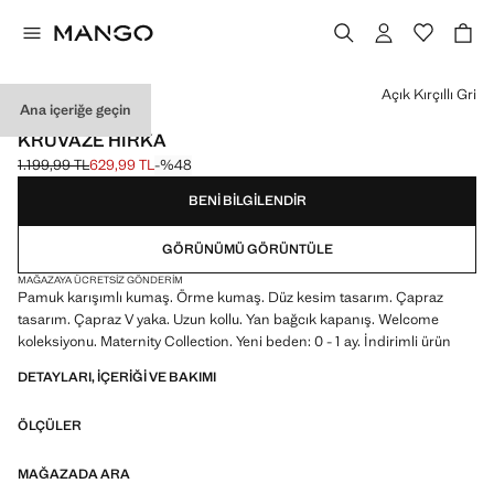
Bir renk seçin
Açık Kırçıllı Gri
Ana içeriğe geçin
YENİ BEDEN: 0-1 AY
KRUVAZE HIRKA
1.199,99 TL
629,99 TL
-%48
Üstü çizili ilk fiyat [1.199,99 TL ]
Güncel fiyat [629,99 TL ]
BENI BILGILENDIR
GÖRÜNÜMÜ GÖRÜNTÜLE
MAĞAZAYA ÜCRETSIZ GÖNDERIM
Pamuk karışımlı kumaş. Örme kumaş. Düz kesim tasarım. Çapraz
tasarım. Çapraz V yaka. Uzun kollu. Yan bağcık kapanış. Welcome
koleksiyonu. Maternity Collection. Yeni beden: 0 - 1 ay. İndirimli ürün
DETAYLARI, IÇERIĞI VE BAKIMI
ÖLÇÜLER
MAĞAZADA ARA