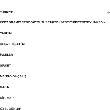
TÜRKIYE
INSTAGRAM
FACEBOOK
YOUTUBE
TIKTOK
SPOTIFY
PINTEREST
X
LINKEDIN
YARDIM
ALIŞVERIŞLERIM
İADELER
ŞIRKET
MANGO'DA ÇALIŞ
BASIN
SITE MAP
ÖZEL GÜNLER