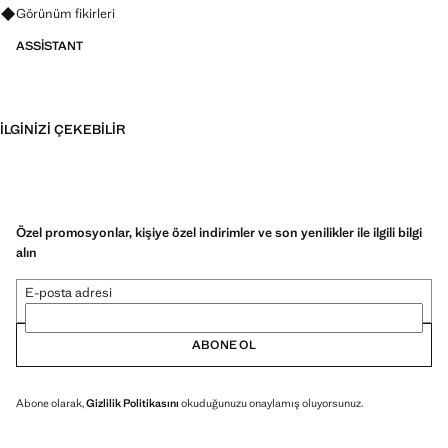
Görünümler, ürünler ve trendler hakkında sorular sorun
Görünüm fikirleri
ASSISTANT
İLGINIZI ÇEKEBILIR
Özel promosyonlar, kişiye özel indirimler ve son yenilikler ile ilgili bilgi
alın
E-posta adresi
ABONE OL
Abone olarak,
Gizlilik Politikasını
okuduğunuzu onaylamış oluyorsunuz.