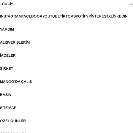
TÜRKIYE
INSTAGRAM
FACEBOOK
YOUTUBE
TIKTOK
SPOTIFY
PINTEREST
X
LINKEDIN
YARDIM
ALIŞVERIŞLERIM
İADELER
ŞIRKET
MANGO'DA ÇALIŞ
BASIN
SITE MAP
ÖZEL GÜNLER