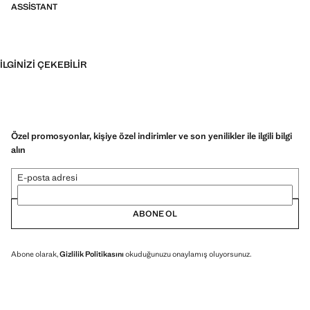
ASSISTANT
İLGINIZI ÇEKEBILIR
Özel promosyonlar, kişiye özel indirimler ve son yenilikler ile ilgili bilgi
alın
E-posta adresi
ABONE OL
Abone olarak,
Gizlilik Politikasını
okuduğunuzu onaylamış oluyorsunuz.