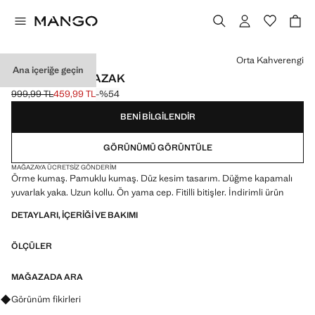
Bir renk seçin
Orta Kahverengi
Ana içeriğe geçin
CEPLI TRIKO KAZAK
999,99 TL
459,99 TL
-%54
Üstü çizili ilk fiyat [999,99 TL ]
Güncel fiyat [459,99 TL ]
BENI BILGILENDIR
GÖRÜNÜMÜ GÖRÜNTÜLE
MAĞAZAYA ÜCRETSIZ GÖNDERIM
Örme kumaş. Pamuklu kumaş. Düz kesim tasarım. Düğme kapamalı
yuvarlak yaka. Uzun kollu. Ön yama cep. Fitilli bitişler. İndirimli ürün
DETAYLARI, IÇERIĞI VE BAKIMI
ÖLÇÜLER
MAĞAZADA ARA
Görünümler, ürünler ve trendler hakkında sorular sorun
Görünüm fikirleri