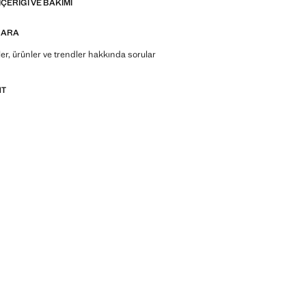
IÇERIĞI VE BAKIMI
 ARA
r, ürünler ve trendler hakkında sorular
NT