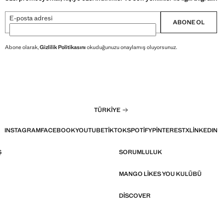
E-posta adresi
ABONE OL
Abone olarak,
Gizlilik Politikasını
okuduğunuzu onaylamış oluyorsunuz.
TÜRKIYE
INSTAGRAM
FACEBOOK
YOUTUBE
TIKTOK
SPOTIFY
PINTEREST
X
LINKEDIN
Ş
SORUMLULUK
MANGO LIKES YOU KULÜBÜ
DISCOVER