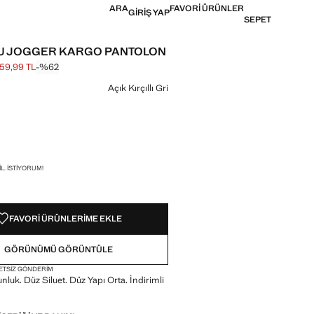
ARA
FAVORI ÜRÜNLER
GIRIŞ YAP
SEPET
U JOGGER KARGO PANTOLON
59,99 TL
-%62
 fiyat [1.199,99 TL ]
[459,99 TL ]
in
Açık Kırçıllı Gri
!
L. İSTIYORUM!
FAVORI ÜRÜNLERIME EKLE
GÖRÜNÜMÜ GÖRÜNTÜLE
ETSIZ GÖNDERIM
nluk. Düz Siluet. Düz Yapı Orta. İndirimli