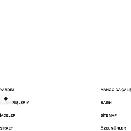
YARDIM
MANGO'DA ÇALI
ALIŞVERIŞLERIM
BASIN
İADELER
SITE MAP
ŞIRKET
ÖZEL GÜNLER