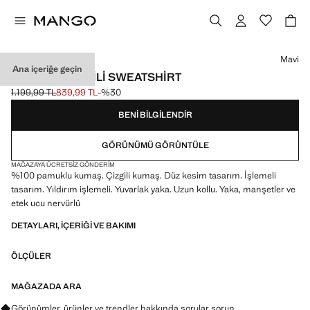
Bir renk seçin
Mavi
Ana içeriğe geçin
İŞLEMELI ÇIZGILI SWEATSHIRT
1.199,99 TL
839,99 TL
-%30
Üstü çizili ilk fiyat [1.199,99 TL ]
Güncel fiyat [839,99 TL ]
BENI BILGILENDIR
GÖRÜNÜMÜ GÖRÜNTÜLE
MAĞAZAYA ÜCRETSIZ GÖNDERIM
%100 pamuklu kumaş. Çizgili kumaş. Düz kesim tasarım. İşlemeli
tasarım. Yıldırım işlemeli. Yuvarlak yaka. Uzun kollu. Yaka, manşetler ve
etek ucu nervürlü
DETAYLARI, IÇERIĞI VE BAKIMI
ÖLÇÜLER
MAĞAZADA ARA
Görünümler, ürünler ve trendler hakkında sorular sorun