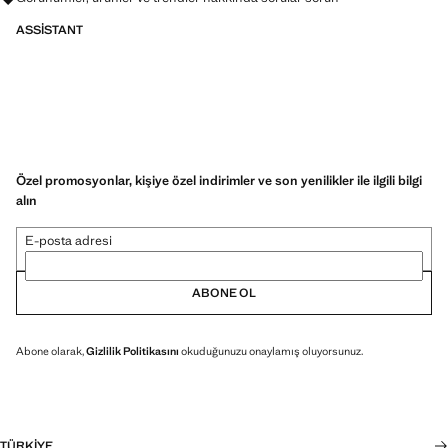
ASSISTANT
Özel promosyonlar, kişiye özel indirimler ve son yenilikler ile ilgili bilgi
alın
E-posta adresi
ABONE OL
Abone olarak,
Gizlilik Politikasını
okuduğunuzu onaylamış oluyorsunuz.
TÜRKIYE