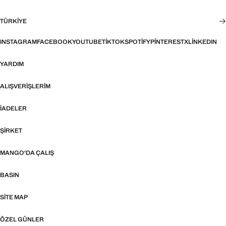
TÜRKIYE
INSTAGRAM
FACEBOOK
YOUTUBE
TIKTOK
SPOTIFY
PINTEREST
X
LINKEDIN
YARDIM
ALIŞVERIŞLERIM
İADELER
ŞIRKET
MANGO'DA ÇALIŞ
BASIN
SITE MAP
ÖZEL GÜNLER