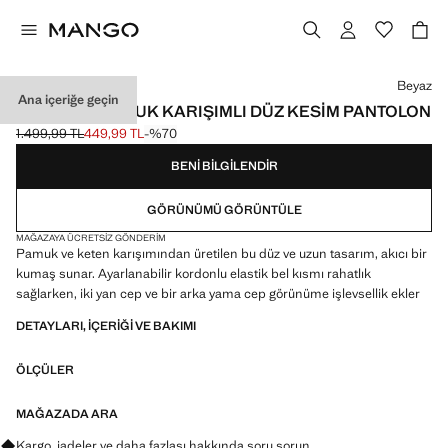
Bir renk seçin
Beyaz
Ana içeriğe geçin
KETEN VE PAMUK KARIŞIMLI DÜZ KESIM PANTOLON
1.499,99 TL
449,99 TL
-%70
Üstü çizili ilk fiyat [1.499,99 TL ]
Güncel fiyat [449,99 TL ]
BENI BILGILENDIR
GÖRÜNÜMÜ GÖRÜNTÜLE
MAĞAZAYA ÜCRETSIZ GÖNDERIM
Pamuk ve keten karışımından üretilen bu düz ve uzun tasarım, akıcı bir
kumaş sunar. Ayarlanabilir kordonlu elastik bel kısmı rahatlık
sağlarken, iki yan cep ve bir arka yama cep görünüme işlevsellik ekler
DETAYLARI, IÇERIĞI VE BAKIMI
ÖLÇÜLER
MAĞAZADA ARA
Kargo, iadeler ve daha fazlası hakkında soru sorun