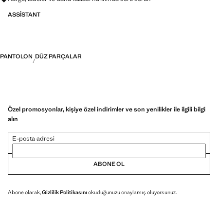
ASSISTANT
PANTOLON
DÜZ PARÇALAR
Özel promosyonlar, kişiye özel indirimler ve son yenilikler ile ilgili bilgi
alın
E-posta adresi
ABONE OL
Abone olarak,
Gizlilik Politikasını
okuduğunuzu onaylamış oluyorsunuz.